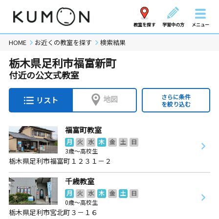
教室を探す
学習中の方
メニュー
HOME
お近くの教室を探す
検索結果
栃木県足利市福富新町
付近の公文式教室
さらに条件
地図
リスト
を絞り込む
福富町教室
月
火
水
木
金
土
日
3歳～高校生
栃木県足利市福富町１２３１－２
千歳教室
月
火
水
木
金
土
日
0歳～高校生
栃木県足利市宮北町３－１６