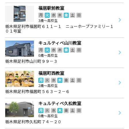
福居駅前教室
月
火
水
木
金
土
日
3歳～高校生
栃木県足利市福居町６１１－１ ニューホープファミリー１
０１号室
キュルティベ山川教室
月
火
水
木
金
土
日
0歳～高校生
栃木県足利市山川町９９－３
福居町西教室
月
火
水
木
金
土
日
2歳～高校生
栃木県足利市福居町５６３－２－６
キュルティベ久松教室
月
火
水
木
金
土
日
0歳～高校生
栃木県足利市久松町７４－２０