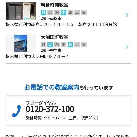
朝倉町南教室
月
火
水
木
金
土
日
2歳～高校生
栃木県足利市朝倉町２ー１４ー１５ 朝倉２丁目自治会館
大沼田町教室
月
火
水
木
金
土
日
2歳～中学生
栃木県足利市大沼田町９７９－４
お電話での教室案内
も行っています
フリーダイヤル
0120-372-100
受付時間
9:30～17:30（土日、祝日除く）
なお、フリーダイヤルがつながりにくい場合は、以下からも