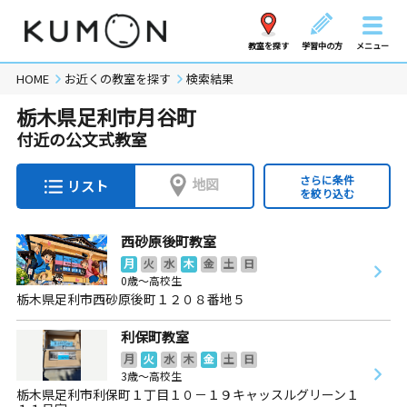
教室を探す
学習中の方
メニュー
HOME
お近くの教室を探す
検索結果
栃木県足利市月谷町
付近の公文式教室
さらに条件
地図
リスト
を絞り込む
西砂原後町教室
月
火
水
木
金
土
日
0歳～高校生
栃木県足利市西砂原後町１２０８番地５
利保町教室
月
火
水
木
金
土
日
3歳～高校生
栃木県足利市利保町１丁目１０－１９キャッスルグリーン１