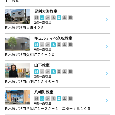
１１号室
足利大町教室
月
火
水
木
金
土
日
2歳～高校生
栃木県足利市大町４２５
キュルティベ久松教室
月
火
水
木
金
土
日
0歳～高校生
栃木県足利市久松町７４－２０
山下教室
月
火
水
木
金
土
日
2歳～高校生
栃木県足利市山下町１８４６－５
八幡町教室
月
火
水
木
金
土
日
0歳～高校生
栃木県足利市八幡町１－２５－１ エターナル１０５