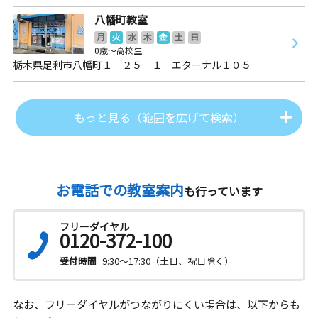
八幡町教室
月
火
水
木
金
土
日
0歳～高校生
栃木県足利市八幡町１－２５－１ エターナル１０５
もっと見る（範囲を広げて検索）
お電話での教室案内
も行っています
フリーダイヤル
0120-372-100
受付時間
9:30～17:30（土日、祝日除く）
なお、フリーダイヤルがつながりにくい場合は、以下からも