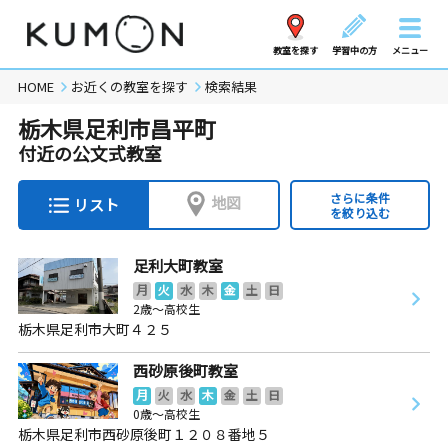
教室を探す
学習中の方
メニュー
HOME
お近くの教室を探す
検索結果
栃木県足利市昌平町
付近の公文式教室
さらに条件
地図
リスト
を絞り込む
足利大町教室
月
火
水
木
金
土
日
2歳～高校生
栃木県足利市大町４２５
西砂原後町教室
月
火
水
木
金
土
日
0歳～高校生
栃木県足利市西砂原後町１２０８番地５