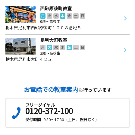
西砂原後町教室
月
火
水
木
金
土
日
0歳～高校生
栃木県足利市西砂原後町１２０８番地５
足利大町教室
月
火
水
木
金
土
日
2歳～高校生
栃木県足利市大町４２５
お電話での教室案内
も行っています
フリーダイヤル
0120-372-100
受付時間
9:30～17:30（土日、祝日除く）