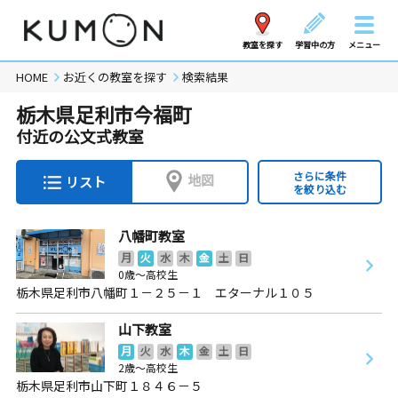
教室を探す
学習中の方
メニュー
HOME
お近くの教室を探す
検索結果
栃木県足利市今福町
付近の公文式教室
さらに条件
地図
リスト
を絞り込む
八幡町教室
月
火
水
木
金
土
日
0歳～高校生
栃木県足利市八幡町１－２５－１ エターナル１０５
山下教室
月
火
水
木
金
土
日
2歳～高校生
栃木県足利市山下町１８４６－５