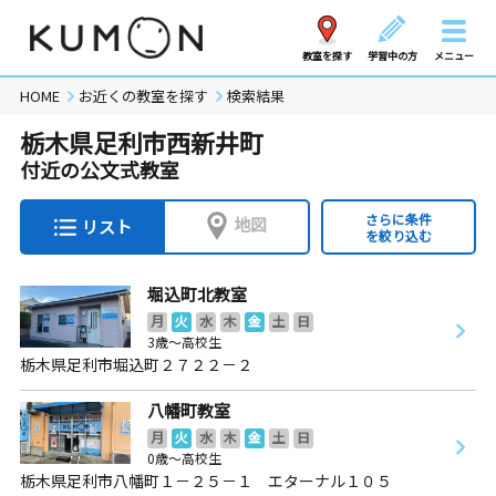
教室を探す
学習中の方
メニュー
HOME
お近くの教室を探す
検索結果
栃木県足利市西新井町
付近の公文式教室
さらに条件
地図
リスト
を絞り込む
堀込町北教室
月
火
水
木
金
土
日
3歳～高校生
栃木県足利市堀込町２７２２－２
八幡町教室
月
火
水
木
金
土
日
0歳～高校生
栃木県足利市八幡町１－２５－１ エターナル１０５