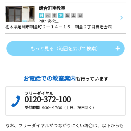
朝倉町南教室
月
火
水
木
金
土
日
2歳～高校生
栃木県足利市朝倉町２ー１４ー１５ 朝倉２丁目自治会館
もっと見る（範囲を広げて検索）
お電話での教室案内
も行っています
フリーダイヤル
0120-372-100
受付時間
9:30～17:30（土日、祝日除く）
なお、フリーダイヤルがつながりにくい場合は、以下からも