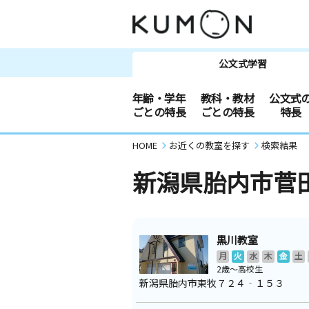
公文式学習
年齢・学年
教科・教材
公文式
ごとの特長
ごとの特長
特長
HOME
お近くの教室を探す
検索結果
新潟県胎内市菅
黒川教室
月
火
水
木
金
土
2歳～高校生
新潟県胎内市東牧７２４‐１５３