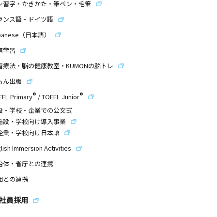
ン習字・かきかた・筆ペン・毛筆
ランス語・ドイツ語
panese（日本語）
信学習
習療法・脳の健康教室・KUMONの脳トレ
もん出版
®
®
EFL Primary
/
TOEFL Junior
設・学校・企業での公文式
施設・学校向け導入事業
企業・学校向け日本語
lish Immersion Activities
治体・省庁との連携
団との連携
社員採用