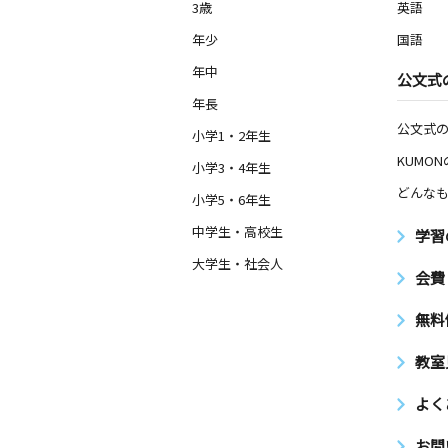
3歳
英語
年少
国語
年中
公文式
年長
公文式
小学1・2年生
KUMO
小学3・4年生
どんなも
小学5・6年生
中学生・高校生
学習
大学生・社会人
会費
無料
教室
よく
お問