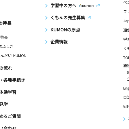
ペ
学習中の方へ
フ
くもんの先生募集
Ja
の特長
KUMONの原点
通
の特長
学
企業情報
Nのふしぎ
く
んだい! KUMON
TO
施
の流れ
・各種手続き
Eng
体験学習
自
見学
財
あるご質問
い合わせ