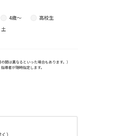
4歳〜
高校生
土
月の間は異なるといった場合もあります。）
、指導者が随時指定します。
日除く）