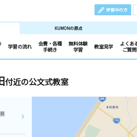
学習中の方
KUMONの原点
の
会費・各種
無料体験
よくあ
学習の流れ
教室見学
手続き
学習
ご質問
田
付近の公文式教室
日