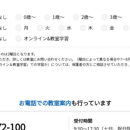
なし
0歳〜
1歳〜
2歳〜
3歳〜
なし
月
火
水
木
金
なし
オンライン&教室学習
のは2曜日となります。
ただき、詳しくは教室にお問い合わせください。（曜日によって異なる場合や7～8
ライン＆教室学習」での学習か）については、保護者の方とご相談させていただき
お電話での教室案内
も行っています
受付時間
72-100
9:30～17:30（土日、祝