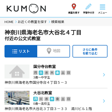
教室を探す
学習中の方
メニュー
HOME
お近くの教室を探す
検索結果
神奈川県海老名市大谷北４丁目
付近の公文式教室
さらに条件
地図
リスト
を絞り込む
国分寺台教室
月
火
水
木
金
土
日
3歳～中学生
神奈川県海老名市国分寺台４丁目５－３
大谷北教室
月
火
水
木
金
土
日
0歳～高校生
神奈川県海老名市大谷北３丁目３－３３ 湯川ビル１階