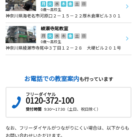
月
火
水
木
金
土
日
0歳～高校生
神奈川県海老名市河原口２－１５－２２厚木倉庫ビル３０１
綾瀬寺尾教室
月
火
水
木
金
土
日
0歳～高校生
神奈川県綾瀬市寺尾中３丁目１２－２８ 大硬ビル２０１号
お電話での教室案内
も行っています
フリーダイヤル
0120-372-100
受付時間
9:30～17:30（土日、祝日除く）
なお、フリーダイヤルがつながりにくい場合は、以下からも
お問い合わせいただけます。