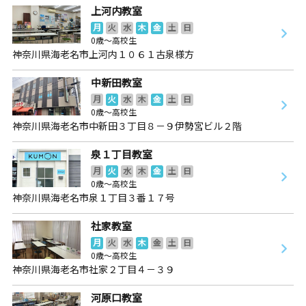
上河内教室
月
火
水
木
金
土
日
0歳～高校生
神奈川県海老名市上河内１０６１古泉様方
中新田教室
月
火
水
木
金
土
日
0歳～高校生
神奈川県海老名市中新田３丁目８－９伊勢宮ビル２階
泉１丁目教室
月
火
水
木
金
土
日
0歳～高校生
神奈川県海老名市泉１丁目３番１７号
社家教室
月
火
水
木
金
土
日
0歳～高校生
神奈川県海老名市社家２丁目４－３９
河原口教室