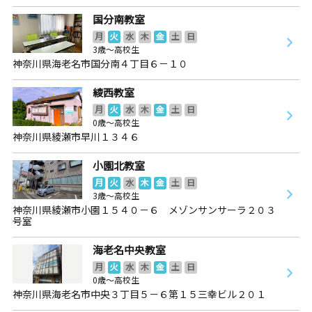
国分南教室
月
火
水
木
金
土
日
3歳～高校生
神奈川県海老名市国分南４丁目６－１０
綾西教室
月
火
水
木
金
土
日
0歳～高校生
神奈川県綾瀬市早川１３４６
小園北教室
月
火
水
木
金
土
日
3歳～高校生
神奈川県綾瀬市小園１５４０－６ メゾンサンサーラ２０３
号室
海老名中央教室
月
火
水
木
金
土
日
0歳～高校生
神奈川県海老名市中央３丁目５－６第１５三幸ビル２０１