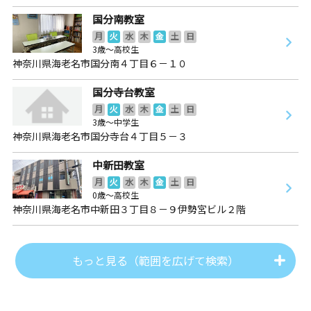
国分南教室
月
火
水
木
金
土
日
3歳～高校生
神奈川県海老名市国分南４丁目６－１０
国分寺台教室
月
火
水
木
金
土
日
3歳～中学生
神奈川県海老名市国分寺台４丁目５－３
中新田教室
月
火
水
木
金
土
日
0歳～高校生
神奈川県海老名市中新田３丁目８－９伊勢宮ビル２階
もっと見る（範囲を広げて検索）