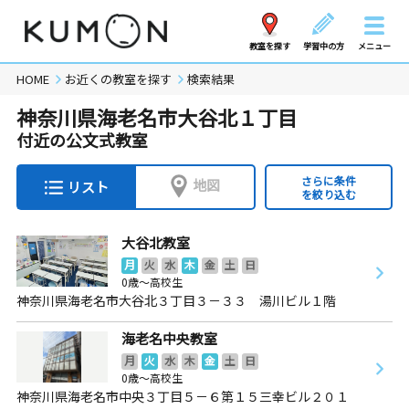
教室を探す
学習中の方
メニュー
HOME
お近くの教室を探す
検索結果
神奈川県海老名市大谷北１丁目
付近の公文式教室
さらに条件
地図
リスト
を絞り込む
大谷北教室
月
火
水
木
金
土
日
0歳～高校生
神奈川県海老名市大谷北３丁目３－３３ 湯川ビル１階
海老名中央教室
月
火
水
木
金
土
日
0歳～高校生
神奈川県海老名市中央３丁目５－６第１５三幸ビル２０１