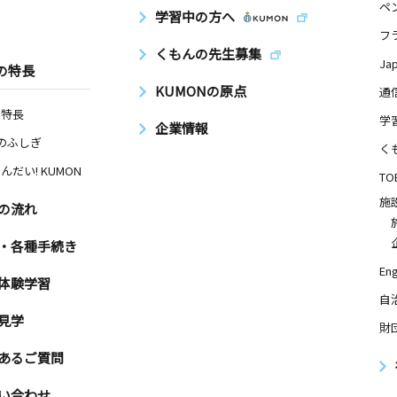
ペ
学習中の方へ
フ
くもんの先生募集
Ja
の特長
KUMONの原点
通
の特長
学
企業情報
Nのふしぎ
く
んだい! KUMON
TO
施
の流れ
・各種手続き
Eng
体験学習
自
見学
財
あるご質問
い合わせ