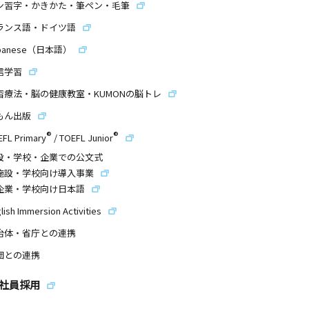
ン習字・かきかた・筆ペン・毛筆
ランス語・ドイツ語
panese（日本語）
信学習
習療法・脳の健康教室・KUMONの脳トレ
もん出版
®
®
EFL Primary
/
TOEFL Junior
設・学校・企業での公文式
施設・学校向け導入事業
企業・学校向け日本語
lish Immersion Activities
治体・省庁との連携
団との連携
社員採用