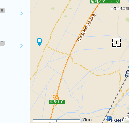
日
日
2km