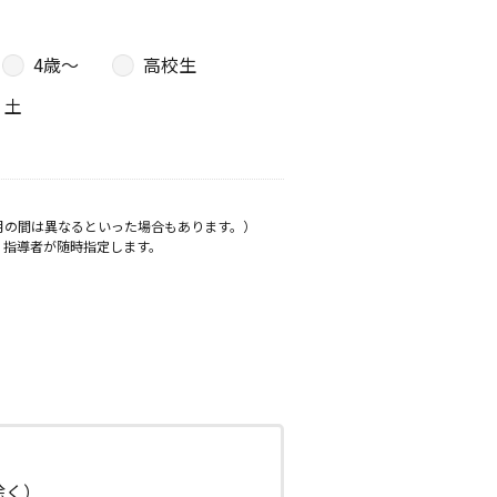
4歳〜
高校生
土
月の間は異なるといった場合もあります。）
、指導者が随時指定します。
日除く）