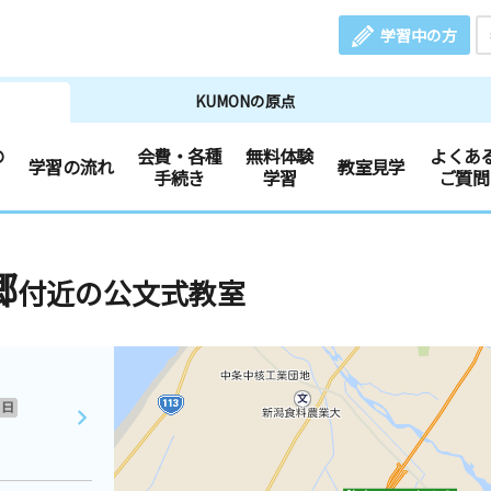
学習中の方
KUMONの原点
の
会費・各種
無料体験
よくあ
学習の流れ
教室見学
手続き
学習
ご質問
郷
付近の公文式教室
日