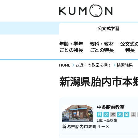
公文式学習
年齢・学年
教科・教材
公文式
ごとの特長
ごとの特長
特長
HOME
お近くの教室を探す
検索結果
新潟県胎内市本
中条駅前教室
月
火
水
木
金
土
1歳～高校生
新潟県胎内市表町４－３