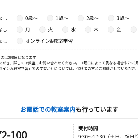
なし
0歳〜
1歳〜
2歳〜
3歳〜
なし
月
火
水
木
金
なし
オンライン&教室学習
のは2曜日となります。
ただき、詳しくは教室にお問い合わせください。（曜日によって異なる場合や7～8
ライン＆教室学習」での学習か）については、保護者の方とご相談させていただき
お電話での教室案内
も行っています
受付時間
72-100
9:30～17:30（土日、祝