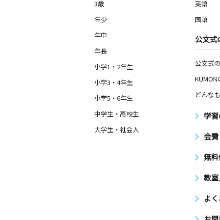
3歳
英語
年少
国語
年中
公文式
年長
公文式
小学1・2年生
KUMO
小学3・4年生
どんなも
小学5・6年生
中学生・高校生
学習
大学生・社会人
会費
無料
教室
よく
お問