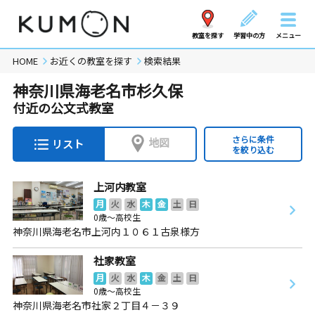
教室を探す
学習中の方
メニュー
HOME
お近くの教室を探す
検索結果
神奈川県海老名市杉久保
付近の公文式教室
さらに条件
地図
リスト
を絞り込む
上河内教室
月
火
水
木
金
土
日
0歳～高校生
神奈川県海老名市上河内１０６１古泉様方
社家教室
月
火
水
木
金
土
日
0歳～高校生
神奈川県海老名市社家２丁目４－３９