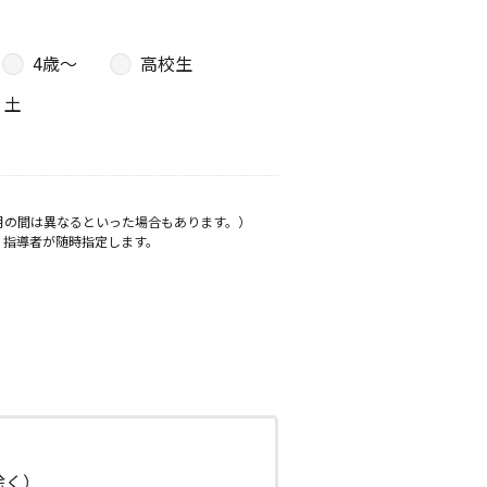
4歳〜
高校生
土
月の間は異なるといった場合もあります。）
、指導者が随時指定します。
日除く）