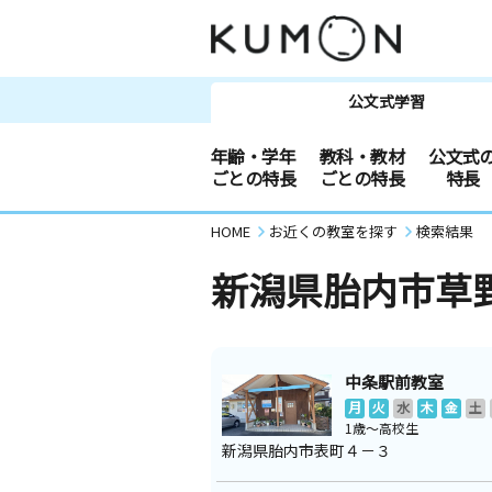
公文式学習
年齢・学年
教科・教材
公文式
ごとの特長
ごとの特長
特長
HOME
お近くの教室を探す
検索結果
新潟県胎内市草
中条駅前教室
月
火
水
木
金
土
1歳～高校生
新潟県胎内市表町４－３