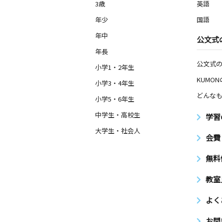
3歳
英語
年少
国語
年中
公文式
年長
公文式
小学1・2年生
KUMO
小学3・4年生
どんなも
小学5・6年生
中学生・高校生
学習
大学生・社会人
会費
無料
教室
よく
お問