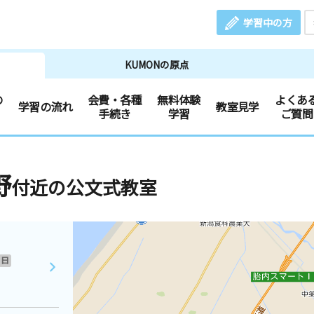
学習中の方
KUMONの原点
の
会費・各種
無料体験
よくあ
学習の流れ
教室見学
手続き
学習
ご質問
野
付近の公文式教室
日