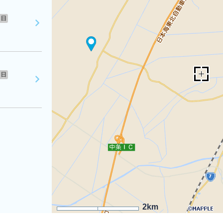
日
日
2km