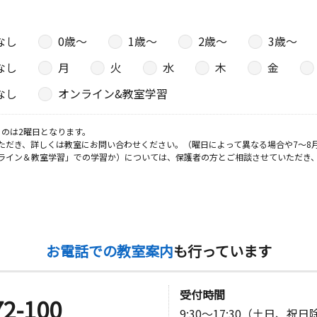
なし
0歳〜
1歳〜
2歳〜
3歳〜
なし
月
火
水
木
金
なし
オンライン&教室学習
のは2曜日となります。
ただき、詳しくは教室にお問い合わせください。（曜日によって異なる場合や7～8
ライン＆教室学習」での学習か）については、保護者の方とご相談させていただき
お電話での教室案内
も行っています
受付時間
72-100
9:30～17:30（土日、祝