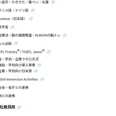
ン習字・かきかた・筆ペン・毛筆
ランス語・ドイツ語
panese（日本語）
信学習
習療法・脳の健康教室・KUMONの脳トレ
もん出版
®
®
EFL Primary
/
TOEFL Junior
設・学校・企業での公文式
施設・学校向け導入事業
企業・学校向け日本語
lish Immersion Activities
治体・省庁との連携
団との連携
社員採用