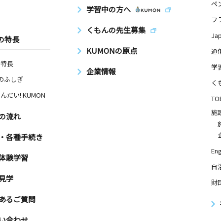
ペ
学習中の方へ
フ
くもんの先生募集
Ja
の特長
KUMONの原点
通
の特長
学
企業情報
Nのふしぎ
く
んだい! KUMON
TO
施
の流れ
・各種手続き
Eng
体験学習
自
見学
財
あるご質問
い合わせ