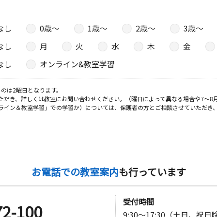
なし
0歳〜
1歳〜
2歳〜
3歳〜
なし
月
火
水
木
金
なし
オンライン&教室学習
のは2曜日となります。
ただき、詳しくは教室にお問い合わせください。（曜日によって異なる場合や7～8
ライン＆教室学習」での学習か）については、保護者の方とご相談させていただき
お電話での教室案内
も行っています
受付時間
72-100
9:30～17:30（土日、祝