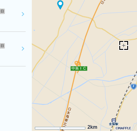
日
日
2km