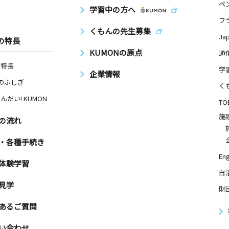
ペ
学習中の方へ
フ
くもんの先生募集
Ja
の特長
KUMONの原点
通
の特長
学
企業情報
Nのふしぎ
く
んだい! KUMON
TO
施
の流れ
・各種手続き
Eng
体験学習
自
見学
財
あるご質問
い合わせ