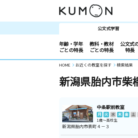
公文式学習
年齢・学年
教科・教材
公文式
ごとの特長
ごとの特長
特長
HOME
お近くの教室を探す
検索結果
新潟県胎内市柴
中条駅前教室
月
火
水
木
金
土
1歳～高校生
新潟県胎内市表町４－３