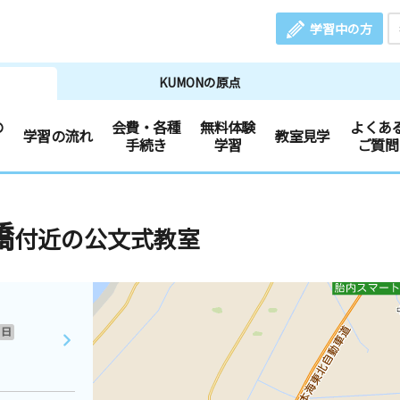
学習中の方
KUMONの原点
の
会費・各種
無料体験
よくあ
学習の流れ
教室見学
手続き
学習
ご質問
橋
付近の公文式教室
日