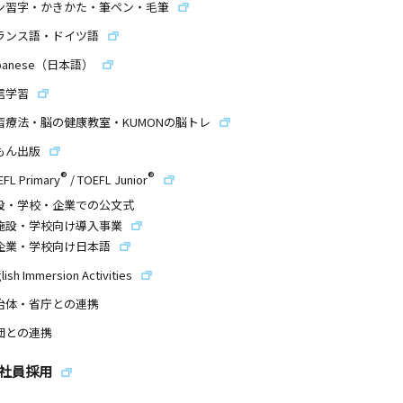
ン習字・かきかた・筆ペン・毛筆
ランス語・ドイツ語
panese（日本語）
信学習
習療法・脳の健康教室・KUMONの脳トレ
もん出版
®
®
EFL Primary
/
TOEFL Junior
設・学校・企業での公文式
施設・学校向け導入事業
企業・学校向け日本語
lish Immersion Activities
治体・省庁との連携
団との連携
社員採用