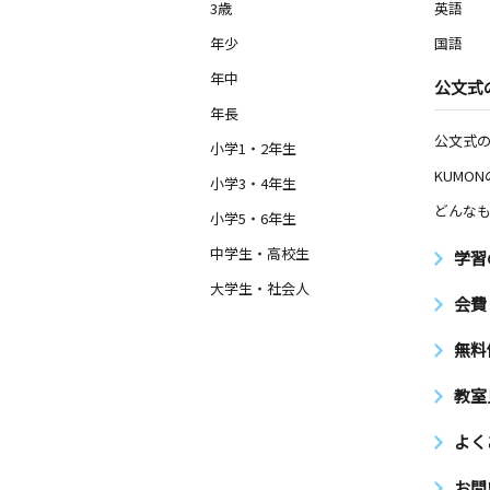
3歳
英語
年少
国語
年中
公文式
年長
公文式
小学1・2年生
KUMO
小学3・4年生
どんなも
小学5・6年生
中学生・高校生
学習
大学生・社会人
会費
無料
教室
よく
お問