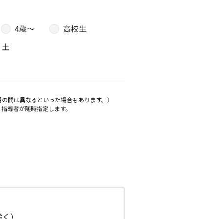
4歳〜
高校生
土
月の間は異なるといった場合もあります。）
、指導者が随時指定します。
日除く）