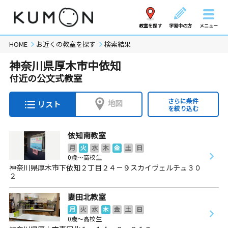
教室を探す
学習中の方
メニュー
HOME
お近くの教室を探す
検索結果
神奈川県厚木市中依知
付近の公文式教室
さらに条件
地図
リスト
を絞り込む
依知南教室
月
火
水
木
金
土
日
0歳～高校生
神奈川県厚木市下依知２丁目２４－９スカイヴェルチュ３０
２
妻田北教室
月
火
水
木
金
土
日
0歳～高校生