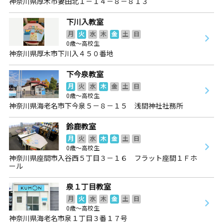
神奈川県厚木市妻田北１－１４－８－８１３
下川入教室
月
火
水
木
金
土
日
0歳～高校生
神奈川県厚木市下川入４５０番地
下今泉教室
月
火
水
木
金
土
日
0歳～高校生
神奈川県海老名市下今泉５－８－１５ 浅間神社社務所
鈴鹿教室
月
火
水
木
金
土
日
0歳～高校生
神奈川県座間市入谷西５丁目３－１６ フラット座間１Ｆホ
ール
泉１丁目教室
月
火
水
木
金
土
日
0歳～高校生
神奈川県海老名市泉１丁目３番１７号