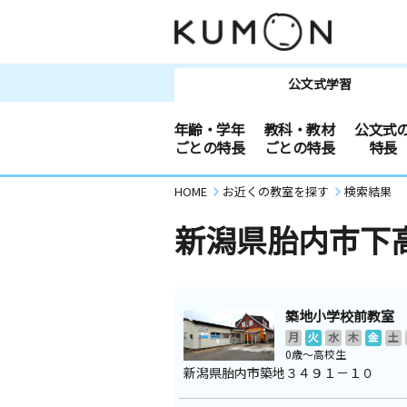
公文式学習
年齢・学年
教科・教材
公文式
ごとの特長
ごとの特長
特長
HOME
お近くの教室を探す
検索結果
新潟県胎内市下
築地小学校前教室
月
火
水
木
金
土
0歳～高校生
新潟県胎内市築地３４９１－１０