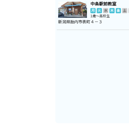
中条駅前教室
月
火
水
木
金
土
1歳～高校生
新潟県胎内市表町４－３