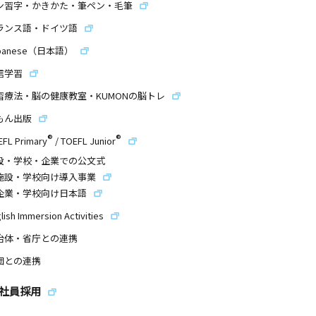
ン習字・かきかた・筆ペン・毛筆
ランス語・ドイツ語
panese（日本語）
信学習
習療法・脳の健康教室・KUMONの脳トレ
もん出版
®
®
EFL Primary
/
TOEFL Junior
設・学校・企業での公文式
施設・学校向け導入事業
企業・学校向け日本語
lish Immersion Activities
治体・省庁との連携
団との連携
社員採用