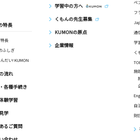
ペ
学習中の方へ
フ
くもんの先生募集
Ja
の特長
KUMONの原点
通
の特長
学
企業情報
Nのふしぎ
く
んだい! KUMON
TO
施
の流れ
・各種手続き
Eng
体験学習
自
見学
財
あるご質問
い合わせ