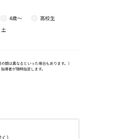
4歳〜
高校生
土
月の間は異なるといった場合もあります。）
、指導者が随時指定します。
日除く）