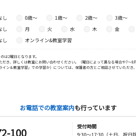
なし
0歳〜
1歳〜
2歳〜
3歳〜
なし
月
火
水
木
金
なし
オンライン&教室学習
のは2曜日となります。
ただき、詳しくは教室にお問い合わせください。（曜日によって異なる場合や7～8
ライン＆教室学習」での学習か）については、保護者の方とご相談させていただき
お電話での教室案内
も行っています
受付時間
72-100
9:30～17:30（土日、祝