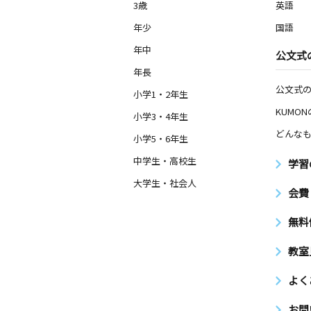
3歳
英語
年少
国語
年中
公文式
年長
公文式
小学1・2年生
KUMO
小学3・4年生
どんなも
小学5・6年生
中学生・高校生
学習
大学生・社会人
会費
無料
教室
よく
お問