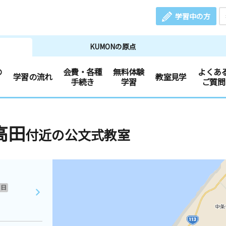
学習中の方
KUMONの原点
の
会費・各種
無料体験
よくあ
学習の流れ
教室見学
手続き
学習
ご質問
高田
付近の公文式教室
日