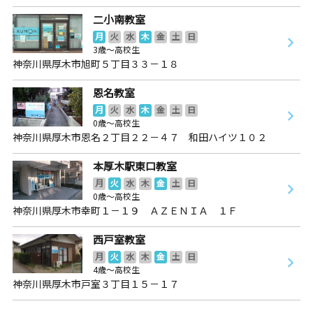
二小南教室
月
火
水
木
金
土
日
3歳～高校生
神奈川県厚木市旭町５丁目３３－１８
恩名教室
月
火
水
木
金
土
日
0歳～高校生
神奈川県厚木市恩名２丁目２２－４７ 和田ハイツ１０２
本厚木駅東口教室
月
火
水
木
金
土
日
0歳～高校生
神奈川県厚木市幸町１－１９ ＡＺＥＮＩＡ １Ｆ
西戸室教室
月
火
水
木
金
土
日
4歳～高校生
神奈川県厚木市戸室３丁目１５－１７