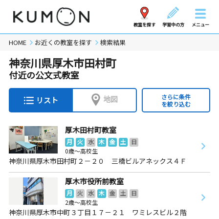
教室を探す
学習中の方
メニュー
HOME
お近くの教室を探す
検索結果
神奈川県厚木市田村町
付近の公文式教室
さらに条件
地図
リスト
を絞り込む
厚木田村町教室
月
火
水
木
金
土
日
0歳～高校生
神奈川県厚木市田村町２－２０ 三橋ビルアネックス４Ｆ
厚木市役所前教室
月
火
水
木
金
土
日
2歳～高校生
神奈川県厚木市中町３丁目１７－２１ ワミレスビル２階