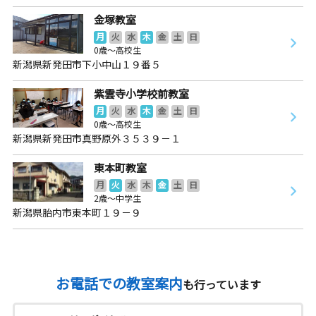
金塚教室
月
火
水
木
金
土
日
0歳～高校生
新潟県新発田市下小中山１９番５
紫雲寺小学校前教室
月
火
水
木
金
土
日
0歳～高校生
新潟県新発田市真野原外３５３９－１
東本町教室
月
火
水
木
金
土
日
2歳～中学生
新潟県胎内市東本町１９－９
お電話での教室案内
も行っています