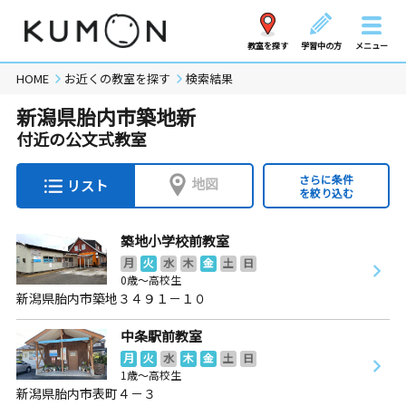
教室を探す
学習中の方
メニュー
HOME
お近くの教室を探す
検索結果
新潟県胎内市築地新
付近の公文式教室
さらに条件
地図
リスト
を絞り込む
築地小学校前教室
月
火
水
木
金
土
日
0歳～高校生
新潟県胎内市築地３４９１－１０
中条駅前教室
月
火
水
木
金
土
日
1歳～高校生
新潟県胎内市表町４－３