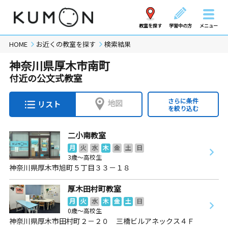
教室を探す
学習中の方
メニュー
HOME
お近くの教室を探す
検索結果
神奈川県厚木市南町
付近の公文式教室
さらに条件
地図
リスト
を絞り込む
二小南教室
月
火
水
木
金
土
日
3歳～高校生
神奈川県厚木市旭町５丁目３３－１８
厚木田村町教室
月
火
水
木
金
土
日
0歳～高校生
神奈川県厚木市田村町２－２０ 三橋ビルアネックス４Ｆ