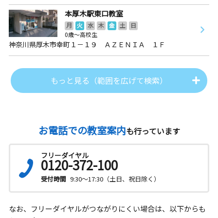
本厚木駅東口教室
月
火
水
木
金
土
日
0歳～高校生
神奈川県厚木市幸町１－１９ ＡＺＥＮＩＡ １Ｆ
もっと見る（範囲を広げて検索）
お電話での教室案内
も行っています
フリーダイヤル
0120-372-100
受付時間
9:30～17:30（土日、祝日除く）
なお、フリーダイヤルがつながりにくい場合は、以下からも