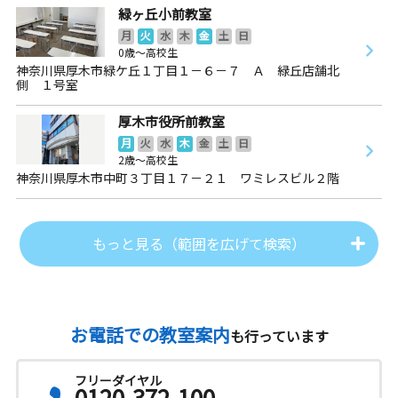
緑ヶ丘小前教室
月
火
水
木
金
土
日
0歳～高校生
神奈川県厚木市緑ケ丘１丁目１－６－７ Ａ 緑丘店舗北
側 １号室
厚木市役所前教室
月
火
水
木
金
土
日
2歳～高校生
神奈川県厚木市中町３丁目１７－２１ ワミレスビル２階
もっと見る（範囲を広げて検索）
お電話での教室案内
も行っています
フリーダイヤル
0120-372-100