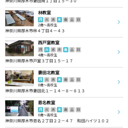
神奈川県厚木市妻田南１丁目１５－３０
林教室
月
火
水
木
金
土
日
2歳～高校生
神奈川県厚木市林４丁目４－４３
西戸室教室
月
火
水
木
金
土
日
4歳～高校生
神奈川県厚木市戸室３丁目１５－１７
妻田北教室
月
火
水
木
金
土
日
0歳～高校生
神奈川県厚木市妻田北１－１４－８－８１３
恩名教室
月
火
水
木
金
土
日
0歳～高校生
神奈川県厚木市恩名２丁目２２－４７ 和田ハイツ１０２