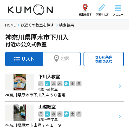
教室を探す
学習中の方
メニュー
HOME
お近くの教室を探す
検索結果
神奈川県厚木市下川入
付近の公文式教室
さらに条件
地図
リスト
を絞り込む
下川入教室
月
火
水
木
金
土
日
0歳～高校生
神奈川県厚木市下川入４５０番地
山際教室
月
火
水
木
金
土
日
3歳～中学生
神奈川県厚木市山際７４１‐９