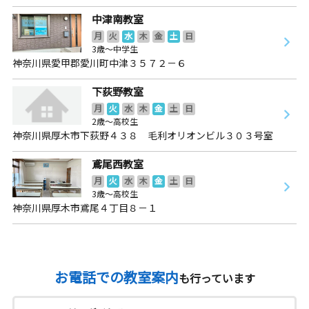
中津南教室
月
火
水
木
金
土
日
3歳～中学生
神奈川県愛甲郡愛川町中津３５７２－６
下荻野教室
月
火
水
木
金
土
日
2歳～高校生
神奈川県厚木市下荻野４３８ 毛利オリオンビル３０３号室
鳶尾西教室
月
火
水
木
金
土
日
3歳～高校生
神奈川県厚木市鳶尾４丁目８－１
お電話での教室案内
も行っています