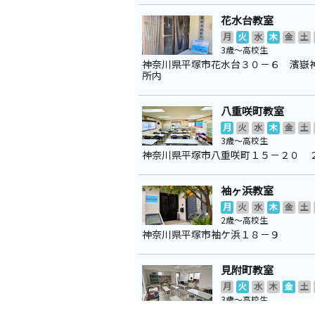
花水台教室
月
火
水
木
金
土
3歳～高校生
神奈川県平塚市花水台３０－６ 濱嶽
所内
八重咲町教室
月
火
水
木
金
土
3歳～高校生
神奈川県平塚市八重咲町１５－２０ 
袖ヶ浜教室
月
火
水
木
金
土
2歳～高校生
神奈川県平塚市袖ケ浜１８－９
見附町教室
月
火
水
木
金
土
3歳～高校生
神奈川県平塚市見附町３２－１８ ジ