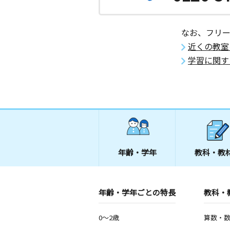
2歳～高校生
神奈川県平塚市明石町５－４
なお、フリ
立野町教室
近くの教室
月
火
水
木
金
土
学習に関す
3歳～中学生
神奈川県平塚市立野町２８‐２５
富士見小学校北教
月
火
水
木
金
土
0歳～高校生
神奈川県平塚市諏訪町２１－９ グリ
ト１０３号室
年齢・学年
教科・教
港小学校前教室
月
火
水
木
金
土
0歳～高校生
年齢・学年ごとの特長
教科・
神奈川県平塚市夕陽ケ丘５３－５ 夕
ツ２－Ｅ
0～2歳
算数・