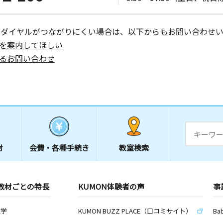
ーダイヤルがつながりにくい場合は、以下からもお問い合わせい
を案内してほしい
日
るお問い合わせ
室
日
ーンフラッ
材
会費・
各種手続き
教室検索
日
教材ごとの特長
KUMON体験者の声
事
陽ケ丘ハイ
数学
KUMON BUZZ PLACE（口コミサイト）
Ba