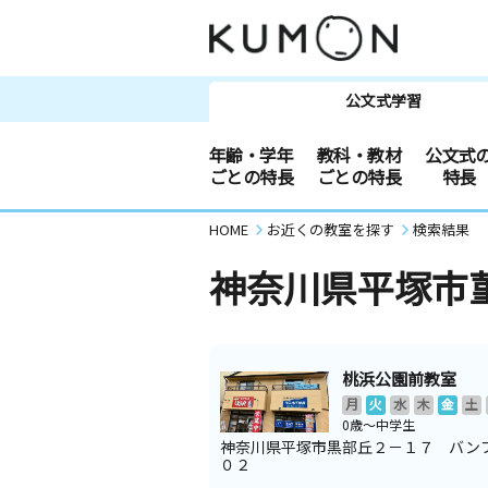
公文式学習
年齢・学年
教科・教材
公文式
ごとの特長
ごとの特長
特長
HOME
お近くの教室を探す
検索結果
神奈川県平塚市
桃浜公園前教室
月
火
水
木
金
土
0歳～中学生
神奈川県平塚市黒部丘２－１７ バン
０２