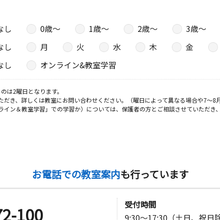
なし
0歳〜
1歳〜
2歳〜
3歳〜
教室
日
なし
月
火
水
木
金
 ＴＮビル
なし
オンライン&教室学習
のは2曜日となります。
日
ただき、詳しくは教室にお問い合わせください。（曜日によって異なる場合や7～8
ライン＆教室学習」での学習か）については、保護者の方とご相談させていただき
日
お電話での教室案内
も行っています
オシティ湘
受付時間
72-100
9:30～17:30（土日、祝
日