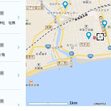
日
神社 社務
日
２階
日
日
1km
ュネパレス