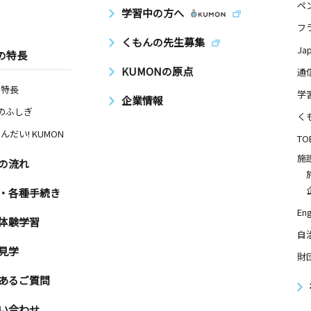
ペ
学習中の方へ
フ
くもんの先生募集
Ja
の特長
KUMONの原点
通
の特長
学
企業情報
Nのふしぎ
く
んだい! KUMON
TO
施
の流れ
・各種手続き
Eng
体験学習
自
見学
財
あるご質問
い合わせ