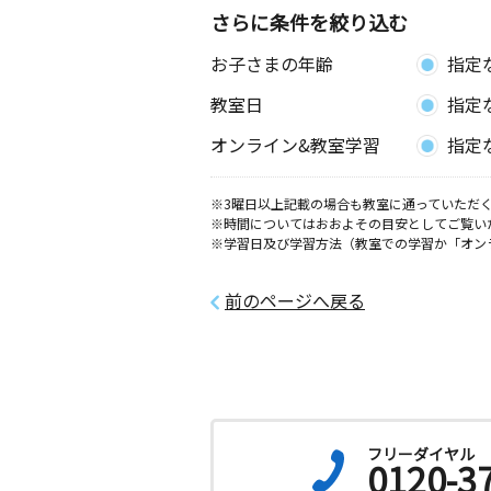
平塚第一２０２
さらに条件を絞り込む
お子さまの年齢
指定
古花水橋交差点前
月
火
水
木
金
土
教室日
指定
3歳～高校生
神奈川県平塚市平塚５丁目２５－１１
オンライン&教室学習
指定
夕陽ヶ丘教室
※3曜日以上記載の場合も教室に通っていただく
月
火
水
木
金
土
※時間についてはおおよその目安としてご覧い
0歳～高校生
※学習日及び学習方法（教室での学習か「オン
神奈川県平塚市夕陽ケ丘１１－１４
前のページへ戻る
代官町教室
月
火
水
木
金
土
0歳～高校生
神奈川県平塚市代官町１０－１４ ネ
南平塚２０１
フリーダイヤル
明石町教室
0120-3
月
火
水
木
金
土