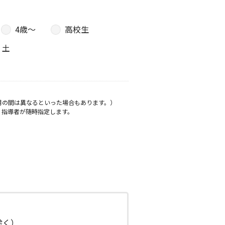
4歳〜
高校生
土
月の間は異なるといった場合もあります。）
、指導者が随時指定します。
日除く）