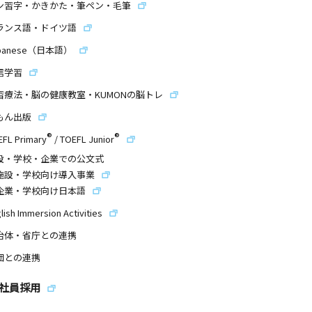
ン習字・かきかた・筆ペン・毛筆
ランス語・ドイツ語
panese（日本語）
信学習
習療法・脳の健康教室・KUMONの脳トレ
もん出版
®
®
EFL Primary
/
TOEFL Junior
設・学校・企業での公文式
施設・学校向け導入事業
企業・学校向け日本語
lish Immersion Activities
治体・省庁との連携
団との連携
社員採用