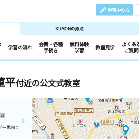
学習中の方
KUMONの原点
の
会費・各種
無料体験
よくあ
学習の流れ
教室見学
手続き
学習
ご質問
菫平
付近の公文式教室
日
ブー黒部２