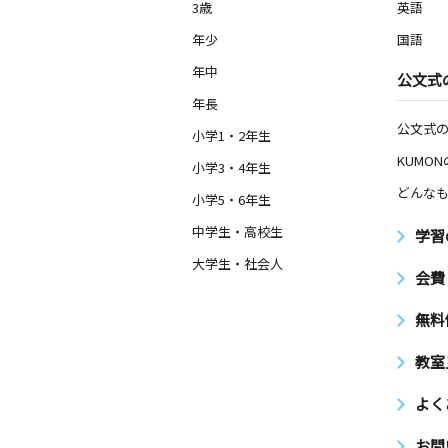
3歳
英語
年少
国語
年中
公文式
年長
公文式
小学1・2年生
KUMO
小学3・4年生
どんなも
小学5・6年生
中学生・高校生
学習
大学生・社会人
会費
無料
教室
よく
お問