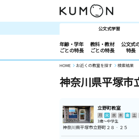
公文式学習
年齢・学年
教科・教材
公文式
ごとの特長
ごとの特長
特長
HOME
お近くの教室を探す
検索結果
神奈川県平塚市
立野町教室
月
火
水
木
金
土
3歳～中学生
神奈川県平塚市立野町２８‐２５