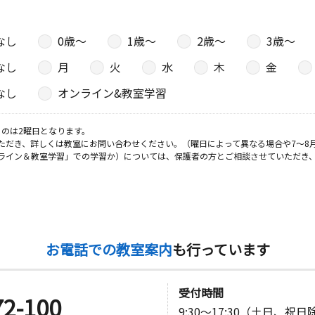
なし
0歳〜
1歳〜
2歳〜
3歳〜
日
なし
月
火
水
木
金
２階
なし
オンライン&教室学習
日
のは2曜日となります。
ただき、詳しくは教室にお問い合わせください。（曜日によって異なる場合や7～8
ライン＆教室学習」での学習か）については、保護者の方とご相談させていただき
 メインＦ
教室
日
お電話での教室案内
も行っています
 ＴＮビル
受付時間
72-100
日
9:30～17:30（土日、祝