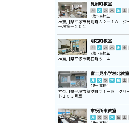
見附町教室
月
火
水
木
金
土
3歳～高校生
神奈川県平塚市見附町３２－１８ ジ
平塚第一２０２
明石町教室
月
火
水
木
金
土
2歳～高校生
神奈川県平塚市明石町５－４
富士見小学校北教
月
火
水
木
金
土
0歳～高校生
神奈川県平塚市諏訪町２１－９ グリ
ト１０３号室
市役所東教室
月
火
水
木
金
土
0歳～高校生
神奈川県平塚市宮松町１０－２７ ２