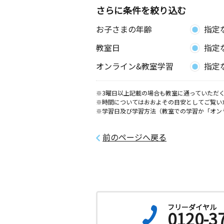
さらに条件を絞り込む
八重咲町教室
お子さまの年齢
指定
月
火
水
木
金
土
3歳～高校生
教室日
指定
神奈川県平塚市八重咲町１５－２０ 
オンライン&教室学習
指定
中原教室
月
火
水
木
金
土
※3曜日以上記載の場合も教室に通っていただく
※時間についてはおおよその目安としてご覧い
0歳～高校生
※学習日及び学習方法（教室での学習か「オン
神奈川県平塚市中原１丁目８－１３
１階
前のページへ戻る
古花水橋交差点前
月
火
水
木
金
土
3歳～高校生
神奈川県平塚市平塚５丁目２５－１１
桃浜公園前教室
フリーダイヤル
0120-3
月
火
水
木
金
土
0歳～中学生