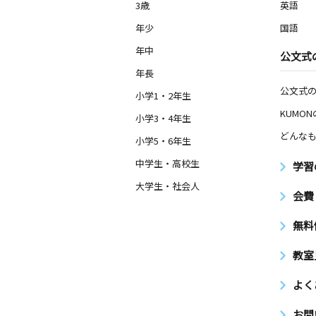
3歳
英語
月
火
水
木
金
土
3歳～高校生
年少
国語
神奈川県平塚市西八幡３丁目９－２１
年中
公文式
年長
花水台教室
月
火
水
木
公文式
金
土
小学1・2年生
3歳～高校生
KUMO
神奈川県平塚市花水台３０－６ 濱嶽
小学3・4年生
所内
どんなも
小学5・6年生
中学生・高校生
夕陽ヶ丘教室
学習
月
火
水
木
金
土
大学生・社会人
0歳～高校生
会費
神奈川県平塚市夕陽ケ丘１１－１４
無料
港小学校前教室
教室
月
火
水
木
金
土
0歳～高校生
よく
神奈川県平塚市夕陽ケ丘５３－５ 夕
ツ２－Ｅ
お問