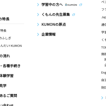
ペ
日
学習中の方へ
フ
くもんの先生募集
Ja
の特長
KUMONの原点
通
の特長
日
学
企業情報
Nのふしぎ
神社 社務
く
んだい! KUMON
TO
施
の流れ
日
・各種手続き
Eng
体験学習
自
見学
財
日
あるご質問
陽ケ丘ハイ
い合わせ