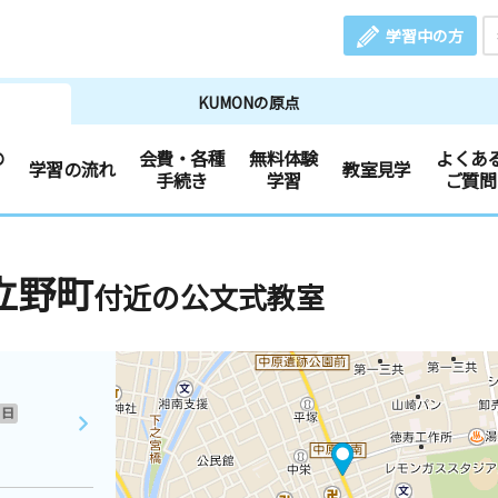
学習中の方
KUMONの原点
の
会費・各種
無料体験
よくあ
学習の流れ
教室見学
手続き
学習
ご質問
立野町
付近の公文式教室
日