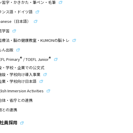
ン習字・かきかた・筆ペン・毛筆
ランス語・ドイツ語
panese（日本語）
信学習
習療法・脳の健康教室・KUMONの脳トレ
もん出版
®
®
EFL Primary
/
TOEFL Junior
設・学校・企業での公文式
施設・学校向け導入事業
企業・学校向け日本語
lish Immersion Activities
治体・省庁との連携
団との連携
社員採用