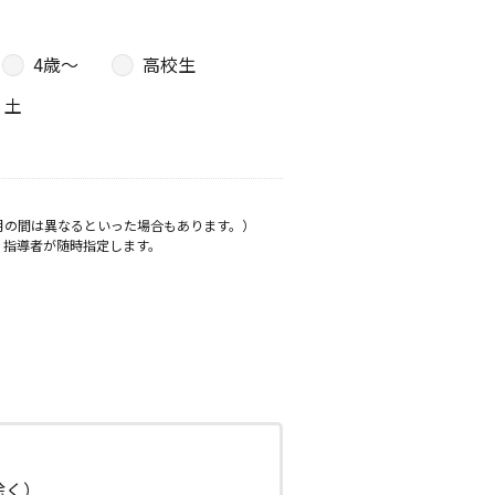
4歳〜
高校生
土
月の間は異なるといった場合もあります。）
、指導者が随時指定します。
日除く）