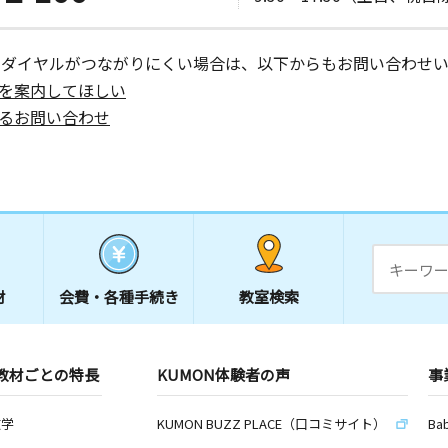
ブー黒部２
ーダイヤルがつながりにくい場合は、以下からもお問い合わせい
を案内してほしい
日
るお問い合わせ
オシティ湘
日
材
会費・
各種手続き
教室検索
日
教材ごとの特長
KUMON体験者の声
事
数学
KUMON BUZZ PLACE（口コミサイト）
Ba