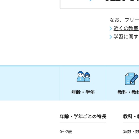
神奈川県平塚市黒部丘２－１７ バン
０２
なお、フリ
代官町教室
近くの教室
月
火
水
木
金
土
学習に関す
0歳～高校生
神奈川県平塚市代官町１０－１４ ネ
南平塚２０１
南原教室
月
火
水
木
金
土
0歳～高校生
神奈川県平塚市南原１丁目１３－１０
年齢・学年
教科・教
東八幡教室
月
火
水
木
金
土
2歳～高校生
年齢・学年ごとの特長
教科・
神奈川県平塚市東八幡１丁目９－３０
0～2歳
算数・
西八幡教室