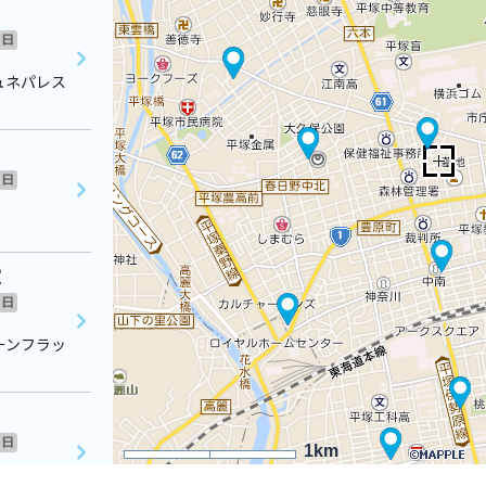
日
ュネパレス
日
室
日
ーンフラッ
日
1km
階