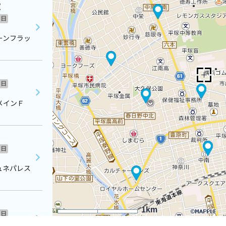
室
日
ーンフラッ
日
 メインＦ
日
ュネパレス
1km
日