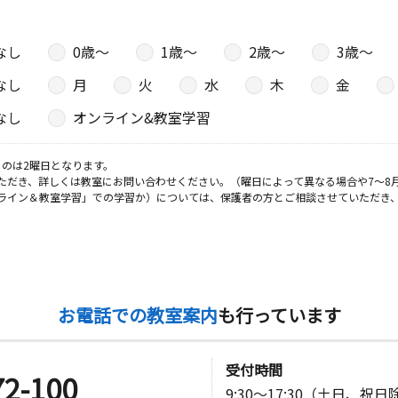
なし
0歳〜
1歳〜
2歳〜
3歳〜
日
なし
月
火
水
木
金
階
なし
オンライン&教室学習
のは2曜日となります。
日
ただき、詳しくは教室にお問い合わせください。（曜日によって異なる場合や7～8
ライン＆教室学習」での学習か）については、保護者の方とご相談させていただき
日
お電話での教室案内
も行っています
受付時間
72-100
日
9:30～17:30（土日、祝