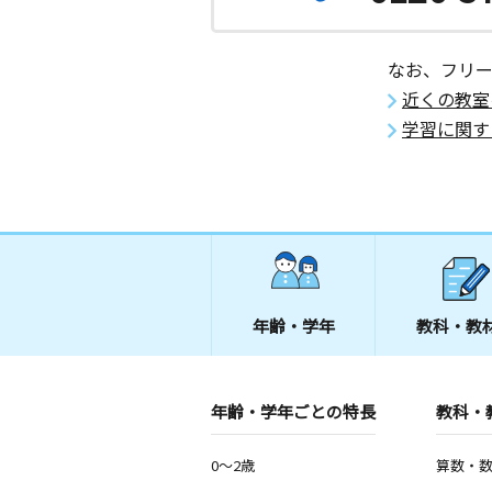
神奈川県平塚市東八幡１丁目９－３０
なお、フリ
東中原教室
近くの教室
月
火
水
木
金
土
0歳～高校生
学習に関す
神奈川県平塚市東中原２丁目２－３５
伊勢山１０６
八重咲町教室
月
火
水
木
金
土
3歳～高校生
神奈川県平塚市八重咲町１５－２０ 
年齢・学年
教科・教
古花水橋交差点前
月
火
水
木
金
土
3歳～高校生
神奈川県平塚市平塚５丁目２５－１１
年齢・学年ごとの特長
教科・
代官町教室
0～2歳
算数・
月
火
水
木
金
土