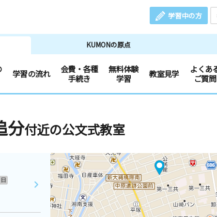
学習中の方
KUMONの原点
の
会費・各種
無料体験
よくあ
学習の流れ
教室見学
手続き
学習
ご質問
追分
付近の公文式教室
日