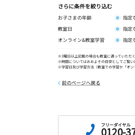
神奈川県平塚市明石町５－４
さらに条件を絞り込む
お子さまの年齢
指定
市役所東教室
月
火
水
木
金
土
教室日
指定
0歳～高校生
神奈川県平塚市宮松町１０－２７ ２
オンライン&教室学習
指定
南原教室
※3曜日以上記載の場合も教室に通っていただく
月
火
水
木
金
土
※時間についてはおおよその目安としてご覧い
0歳～高校生
※学習日及び学習方法（教室での学習か「オン
神奈川県平塚市南原１丁目１３－１０
前のページへ戻る
西八幡教室
月
火
水
木
金
土
3歳～高校生
神奈川県平塚市西八幡３丁目９－２１
東八幡教室
フリーダイヤル
0120-3
月
火
水
木
金
土
2歳～高校生