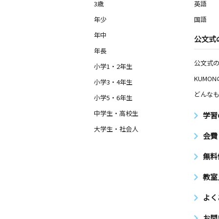
3歳
英語
0歳～高校生
神奈川県平塚市代官町１０－１４ ネ
年少
国語
南平塚２０１
年中
公文式
年長
夕陽ヶ丘教室
月
火
水
木
公文式
金
土
小学1・2年生
0歳～高校生
KUMO
神奈川県平塚市夕陽ケ丘１１－１４
小学3・4年生
どんなも
小学5・6年生
四之宮教室
中学生・高校生
学習
月
火
水
木
金
土
3歳～高校生
大学生・社会人
会費
神奈川県平塚市四之宮３－９－３、２
無料
港小学校前教室
月
火
水
木
金
土
教室
0歳～高校生
神奈川県平塚市夕陽ケ丘５３－５ 夕
よく
ツ２－Ｅ
お問