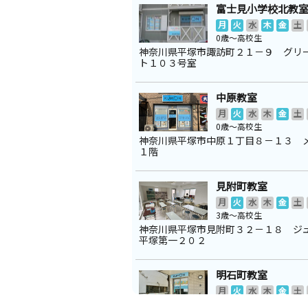
富士見小学校北教
月
火
水
木
金
土
0歳～高校生
神奈川県平塚市諏訪町２１－９ グリ
ト１０３号室
中原教室
月
火
水
木
金
土
0歳～高校生
神奈川県平塚市中原１丁目８－１３
１階
見附町教室
月
火
水
木
金
土
3歳～高校生
神奈川県平塚市見附町３２－１８ ジ
平塚第一２０２
明石町教室
月
火
水
木
金
土
2歳～高校生