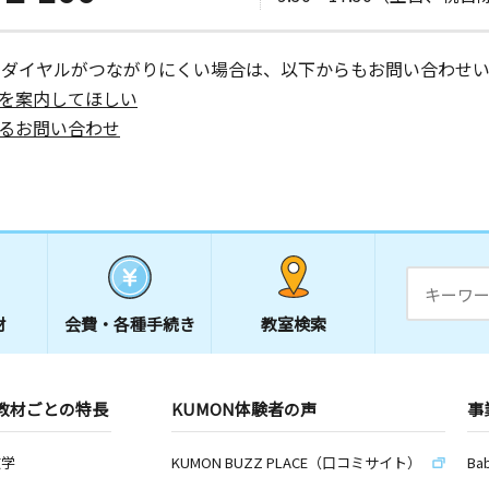
ーダイヤルがつながりにくい場合は、以下からもお問い合わせい
を案内してほしい
日
るお問い合わせ
 グランド
日
２階
材
会費・
各種手続き
教室検索
教室
日
 ＴＮビル
教材ごとの特長
KUMON体験者の声
事
数学
KUMON BUZZ PLACE（口コミサイト）
Ba
日