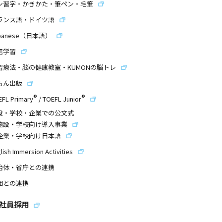
ン習字・かきかた・筆ペン・毛筆
ランス語・ドイツ語
panese（日本語）
信学習
習療法・脳の健康教室・KUMONの脳トレ
もん出版
®
®
EFL Primary
/
TOEFL Junior
設・学校・企業での公文式
施設・学校向け導入事業
企業・学校向け日本語
lish Immersion Activities
治体・省庁との連携
団との連携
社員採用