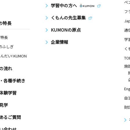
ペ
学習中の方へ
オシティ湘
フ
くもんの先生募集
Ja
の特長
KUMONの原点
通
の特長
日
学
企業情報
Nのふしぎ
く
んだい! KUMON
TO
施
の流れ
日
・各種手続き
階
Eng
体験学習
自
日
見学
財
陽ケ丘ハイ
あるご質問
い合わせ