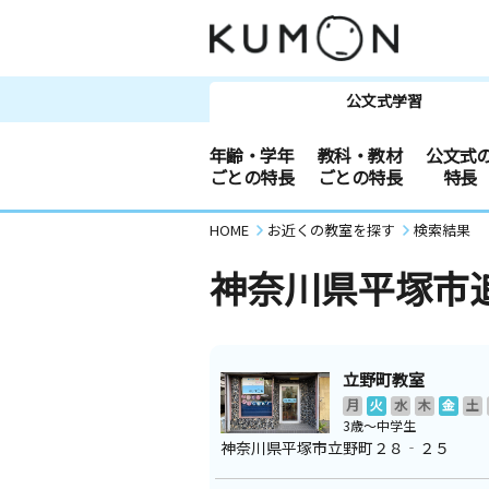
公文式学習
年齢・学年
教科・教材
公文式
ごとの特長
ごとの特長
特長
HOME
お近くの教室を探す
検索結果
神奈川県平塚市
立野町教室
月
火
水
木
金
土
3歳～中学生
神奈川県平塚市立野町２８‐２５