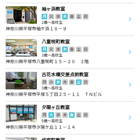
袖ヶ浜教室
月
火
水
木
金
土
日
2歳～高校生
神奈川県平塚市袖ケ浜１８－９
八重咲町教室
月
火
水
木
金
土
日
3歳～高校生
神奈川県平塚市八重咲町１５－２０ ２階
古花水橋交差点前教室
月
火
水
木
金
土
日
3歳～高校生
神奈川県平塚市平塚５丁目２５－１１ ＴＮビル
夕陽ヶ丘教室
月
火
水
木
金
土
日
0歳～高校生
神奈川県平塚市夕陽ケ丘１１－１４
代官町教室