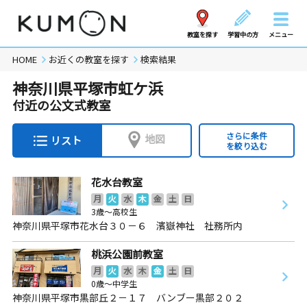
教室を探す
学習中の方
メニュー
HOME
お近くの教室を探す
検索結果
神奈川県平塚市虹ケ浜
付近の公文式教室
さらに条件
地図
リスト
を絞り込む
花水台教室
月
火
水
木
金
土
日
3歳～高校生
神奈川県平塚市花水台３０－６ 濱嶽神社 社務所内
桃浜公園前教室
月
火
水
木
金
土
日
0歳～中学生
神奈川県平塚市黒部丘２－１７ バンブー黒部２０２