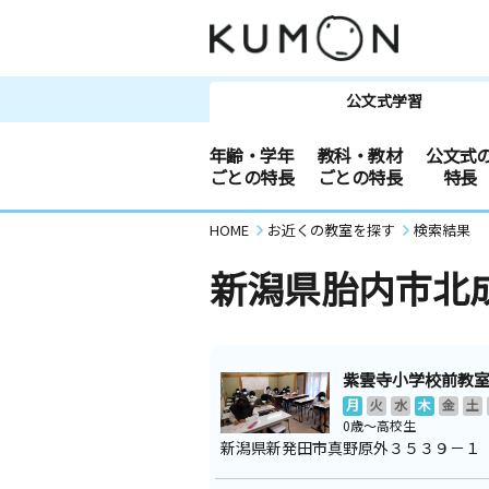
公文式学習
年齢・学年
教科・教材
公文式
ごとの特長
ごとの特長
特長
HOME
お近くの教室を探す
検索結果
新潟県胎内市北
紫雲寺小学校前教
月
火
水
木
金
土
0歳～高校生
新潟県新発田市真野原外３５３９－１