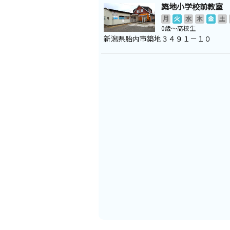
築地小学校前教室
月
火
水
木
金
土
0歳～高校生
新潟県胎内市築地３４９１－１０