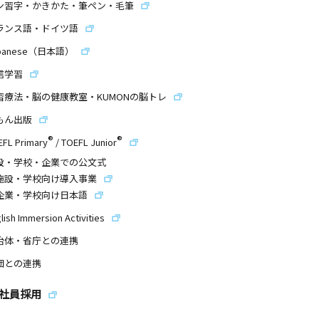
ン習字・かきかた・筆ペン・毛筆
ランス語・ドイツ語
panese（日本語）
信学習
習療法・脳の健康教室・KUMONの脳トレ
もん出版
®
®
EFL Primary
/
TOEFL Junior
設・学校・企業での公文式
施設・学校向け導入事業
企業・学校向け日本語
lish Immersion Activities
治体・省庁との連携
団との連携
社員採用