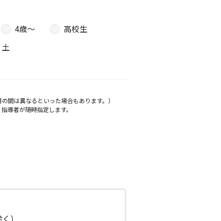
4歳〜
高校生
土
月の間は異なるといった場合もあります。）
、指導者が随時指定します。
日除く）