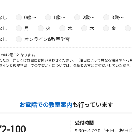
なし
0歳〜
1歳〜
2歳〜
3歳〜
なし
月
火
水
木
金
なし
オンライン&教室学習
のは2曜日となります。
ただき、詳しくは教室にお問い合わせください。（曜日によって異なる場合や7～8
ライン＆教室学習」での学習か）については、保護者の方とご相談させていただき
お電話での教室案内
も行っています
受付時間
72-100
9:30～17:30（土日、祝