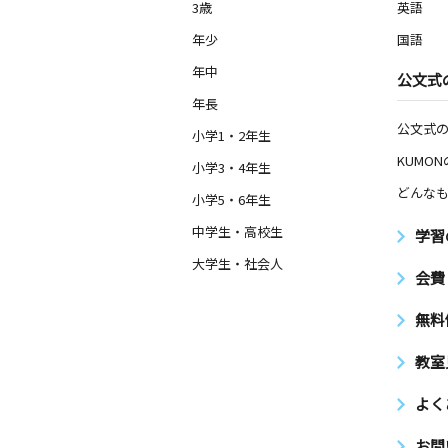
3歳
英語
年少
国語
年中
公文式
年長
公文式
小学1・2年生
KUMO
小学3・4年生
どんなも
小学5・6年生
中学生・高校生
学習
大学生・社会人
会費
無料
教室
よく
お問