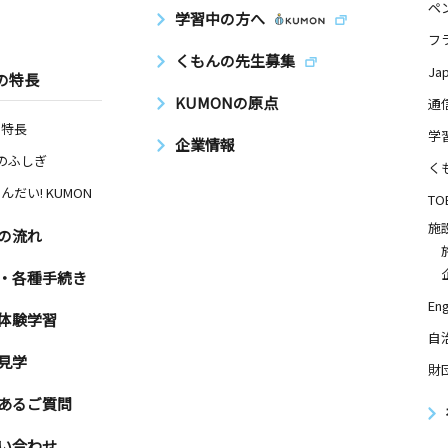
ペ
学習中の方へ
フ
くもんの先生募集
Ja
の特長
KUMONの原点
通
の特長
学
企業情報
Nのふしぎ
く
んだい! KUMON
TO
施
の流れ
・各種手続き
Eng
体験学習
自
見学
財
あるご質問
い合わせ