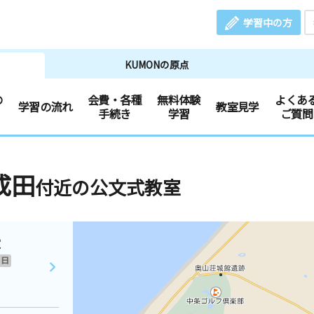
学習中の方
KUMONの原点
の
会費・各種
無料体験
よくあ
学習の流れ
教室見学
手続き
学習
ご質問
成田
付近の公文式教室
室
日