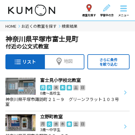
教室を探す
学習中の方
メニュー
HOME
お近くの教室を探す
検索結果
神奈川県平塚市富士見町
付近の公文式教室
さらに条件
地図
リスト
を絞り込む
富士見小学校北教室
月
火
水
木
金
土
日
0歳～高校生
神奈川県平塚市諏訪町２１－９ グリーンフラット１０３号
室
立野町教室
月
火
水
木
金
土
日
3歳～中学生