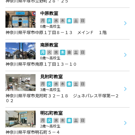
神奈川県平塚市立野町２８‐２５
中原教室
月
火
水
木
金
土
日
0歳～高校生
神奈川県平塚市中原１丁目８－１３ メインＦ １階
南原教室
月
火
水
木
金
土
日
0歳～高校生
神奈川県平塚市南原１丁目１３－１０
見附町教室
月
火
水
木
金
土
日
3歳～高校生
神奈川県平塚市見附町３２－１８ ジュネパレス平塚第一２
０２
明石町教室
月
火
水
木
金
土
日
2歳～高校生
神奈川県平塚市明石町５－４