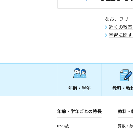
2歳～高校生
神奈川県平塚市明石町５－４
なお、フリ
山下教室
近くの教室
月
火
水
木
金
土
学習に関す
3歳～高校生
神奈川県平塚市山下３丁目２４番１１
年齢・学年
教科・教
年齢・学年ごとの特長
教科・
0～2歳
算数・