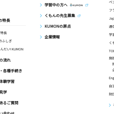
ペ
学習中の方へ
フ
くもんの先生募集
Ja
の特長
KUMONの原点
通
の特長
学
企業情報
Nのふしぎ
く
んだい! KUMON
TO
施
の流れ
・各種手続き
Eng
体験学習
自
見学
財
あるご質問
い合わせ