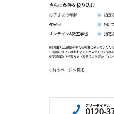
神奈川県平塚市八重咲町１５－２０ 
さらに条件を絞り込む
お子さまの年齢
指定
袖ヶ浜教室
月
火
水
木
金
土
教室日
指定
2歳～高校生
神奈川県平塚市袖ケ浜１８－９
オンライン&教室学習
指定
夕陽ヶ丘教室
※3曜日以上記載の場合も教室に通っていただく
月
火
水
木
金
土
※時間についてはおおよその目安としてご覧い
0歳～高校生
※学習日及び学習方法（教室での学習か「オン
神奈川県平塚市夕陽ケ丘１１－１４
前のページへ戻る
代官町教室
月
火
水
木
金
土
0歳～高校生
神奈川県平塚市代官町１０－１４ ネ
南平塚２０１
フリーダイヤル
明石町教室
0120-3
月
火
水
木
金
土