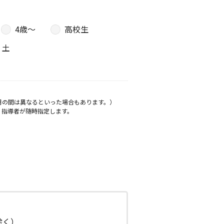
4歳〜
高校生
土
月の間は異なるといった場合もあります。）
、指導者が随時指定します。
日除く）