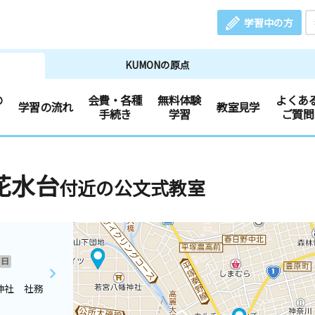
学習中の方
KUMONの原点
の
会費・各種
無料体験
よくあ
学習の流れ
教室見学
手続き
学習
ご質問
花水台
付近の公文式教室
日
神社 社務