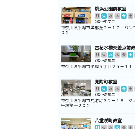
桃浜公園前教室
月
火
水
木
金
土
0歳～中学生
神奈川県平塚市黒部丘２－１７ バン
０２
古花水橋交差点前
月
火
水
木
金
土
3歳～高校生
神奈川県平塚市平塚５丁目２５－１１
見附町教室
月
火
水
木
金
土
3歳～高校生
神奈川県平塚市見附町３２－１８ ジ
平塚第一２０２
八重咲町教室
月
火
水
木
金
土
3歳～高校生