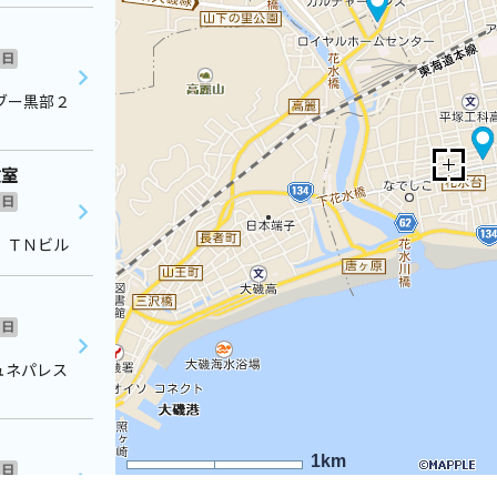
日
ブー黒部２
教室
日
 ＴＮビル
日
ュネパレス
1km
日