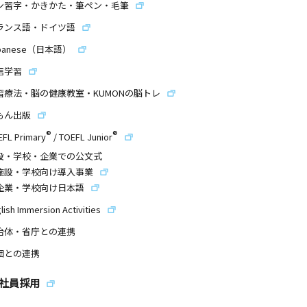
ン習字・かきかた・筆ペン・毛筆
ランス語・ドイツ語
panese（日本語）
信学習
習療法・脳の健康教室・KUMONの脳トレ
もん出版
®
®
EFL Primary
/
TOEFL Junior
設・学校・企業での公文式
施設・学校向け導入事業
企業・学校向け日本語
lish Immersion Activities
治体・省庁との連携
団との連携
社員採用