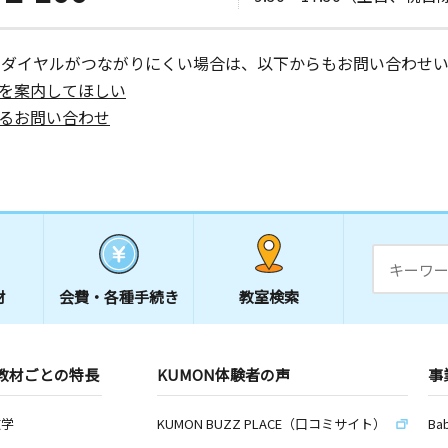
ーダイヤルがつながりにくい場合は、以下からもお問い合わせい
を案内してほしい
日
るお問い合わせ
号
材
会費・
各種手続き
教室検索
教材ごとの特長
KUMON体験者の声
事
数学
KUMON BUZZ PLACE（口コミサイト）
Ba