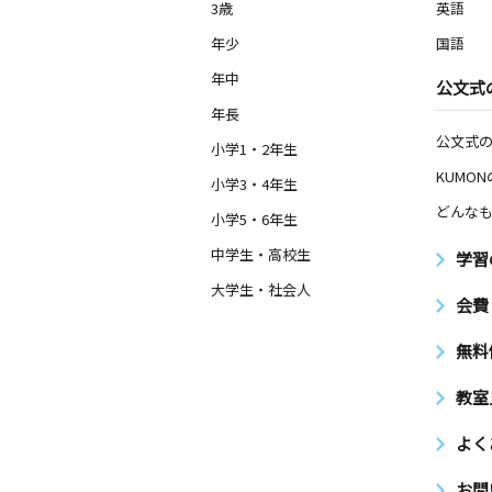
3歳
英語
年少
国語
年中
公文式
年長
公文式
小学1・2年生
KUMO
小学3・4年生
どんなも
小学5・6年生
中学生・高校生
学習
大学生・社会人
会費
無料
教室
よく
お問