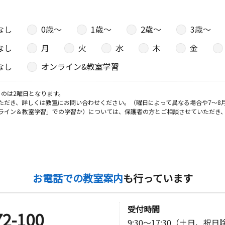
２階
なし
0歳〜
1歳〜
2歳〜
3歳〜
日
なし
月
火
水
木
金
なし
オンライン&教室学習
のは2曜日となります。
日
ただき、詳しくは教室にお問い合わせください。（曜日によって異なる場合や7～8
ライン＆教室学習」での学習か）については、保護者の方とご相談させていただき
日
お電話での教室案内
も行っています
オシティ湘
受付時間
72-100
9:30～17:30（土日、祝
日