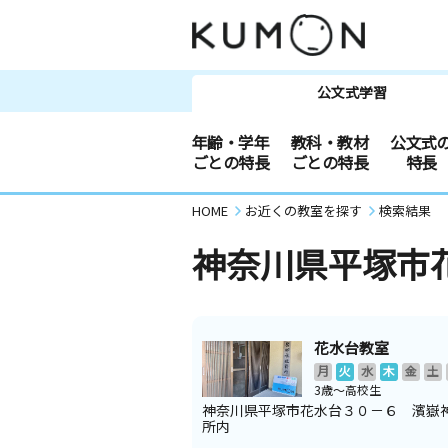
公文式学習
年齢・学年
教科・教材
公文式
ごとの特長
ごとの特長
特長
HOME
お近くの教室を探す
検索結果
神奈川県平塚市
花水台教室
月
火
水
木
金
土
3歳～高校生
神奈川県平塚市花水台３０－６ 濱嶽
所内