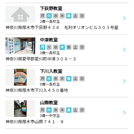
下荻野教室
月
火
水
木
金
土
日
2歳～高校生
神奈川県厚木市下荻野４３８ 毛利オリオンビル３０３号室
中津教室
月
火
水
木
金
土
日
3歳～高校生
神奈川県愛甲郡愛川町中津３０８－３
下川入教室
月
火
水
木
金
土
日
0歳～高校生
神奈川県厚木市下川入４５０番地
山際教室
月
火
水
木
金
土
日
3歳～中学生
神奈川県厚木市山際７４１‐９