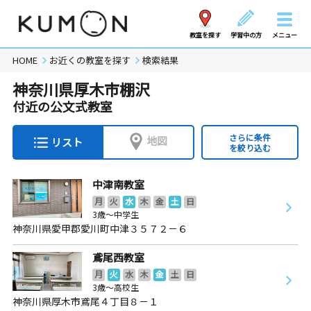
教室を探す
学習中の方
メニュー
HOME
お近くの教室を探す
検索結果
神奈川県厚木市棚沢
付近の公文式教室
さらに条件
地図
リスト
を絞り込む
中津南教室
月
火
水
木
金
土
日
3歳～中学生
神奈川県愛甲郡愛川町中津３５７２－６
鳶尾西教室
月
火
水
木
金
土
日
3歳～高校生
神奈川県厚木市鳶尾４丁目８－１