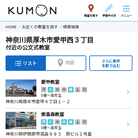
教室を探す
学習中の方
メニュー
HOME
お近くの教室を探す
検索結果
神奈川県厚木市愛甲西３丁目
付近の公文式教室
さらに条件
地図
リスト
を絞り込む
愛甲教室
月
火
水
木
金
土
日
0歳～高校生
神奈川県厚木市愛甲４丁目１－２
東高森教室
月
火
水
木
金
土
日
0歳～高校生
神奈川県伊勢原市高森９９３ 原ビル１号室