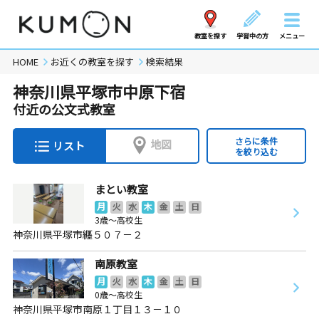
教室を探す
学習中の方
メニュー
HOME
お近くの教室を探す
検索結果
神奈川県平塚市中原下宿
付近の公文式教室
さらに条件
地図
リスト
を絞り込む
まとい教室
月
火
水
木
金
土
日
3歳～高校生
神奈川県平塚市纒５０７－２
南原教室
月
火
水
木
金
土
日
0歳～高校生
神奈川県平塚市南原１丁目１３－１０