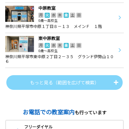
中原教室
月
火
水
木
金
土
日
0歳～高校生
神奈川県平塚市中原１丁目８－１３ メインＦ １階
東中原教室
月
火
水
木
金
土
日
0歳～高校生
神奈川県平塚市東中原２丁目２－３５ グランド伊勢山１０
６
もっと見る（範囲を広げて検索）
お電話での教室案内
も行っています
フリーダイヤル