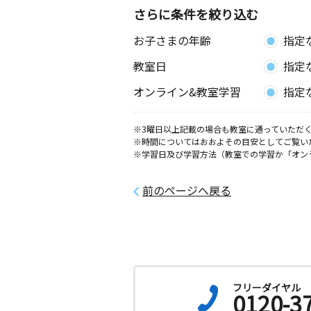
さらに条件を絞り込む
林教室
お子さまの年齢
指定
月
火
水
木
金
土
2歳～高校生
教室日
指定
神奈川県厚木市林４丁目４－４３
オンライン&教室学習
指定
妻田北教室
月
火
水
木
金
土
※3曜日以上記載の場合も教室に通っていただく
0歳～高校生
※時間についてはおおよその目安としてご覧い
神奈川県厚木市妻田北１－１４－８－
※学習日及び学習方法（教室での学習か「オン
前のページへ戻る
フリーダイヤル
0120-3