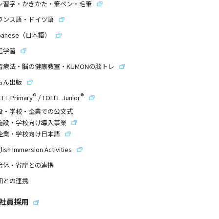
ン習字・かきかた・筆ペン・毛筆
ランス語・ドイツ語
panese（日本語）
信学習
習療法・脳の健康教室・KUMONの脳トレ
もん出版
®
®
EFL Primary
/
TOEFL Junior
設・学校・企業での公文式
施設・学校向け導入事業
企業・学校向け日本語
lish Immersion Activities
治体・省庁との連携
団との連携
社員採用