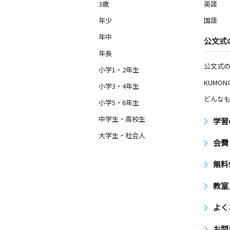
3歳
英語
年少
国語
年中
公文式
年長
公文式
小学1・2年生
KUMO
小学3・4年生
どんなも
小学5・6年生
中学生・高校生
学習
大学生・社会人
会費
無料
教室
よく
お問