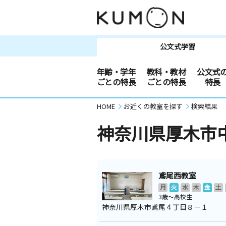
公文式学習
年齢・学年
教科・教材
公文式
ごとの特長
ごとの特長
特長
HOME
お近くの教室を探す
検索結果
神奈川県厚木市
鳶尾西教室
月
火
水
木
金
土
3歳～高校生
神奈川県厚木市鳶尾４丁目８－１