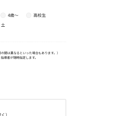
4歳〜
高校生
土
月の間は異なるといった場合もあります。）
、指導者が随時指定します。
日除く）