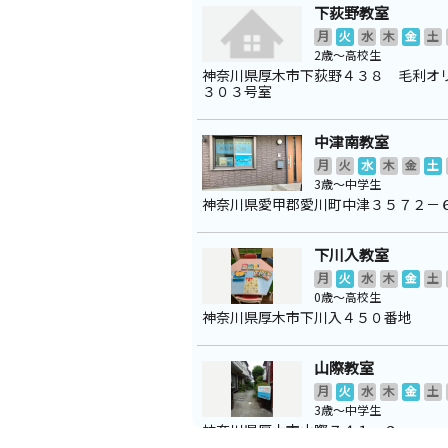
下荻野教室
月
火
水
木
金
土
2歳～高校生
神奈川県厚木市下荻野４３８ 毛利オ
３０３号室
中津南教室
月
火
水
木
金
土
3歳～中学生
神奈川県愛甲郡愛川町中津３５７２－
下川入教室
月
火
水
木
金
土
0歳～高校生
神奈川県厚木市下川入４５０番地
山際教室
月
火
水
木
金
土
3歳～中学生
神奈川県厚木市山際７４１‐９