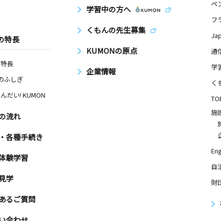
ペ
学習中の方へ
フ
くもんの先生募集
Ja
の特長
KUMONの原点
通
の特長
学
企業情報
Nのふしぎ
く
んだい! KUMON
TO
施
の流れ
・各種手続き
Eng
体験学習
自
見学
財
あるご質問
い合わせ