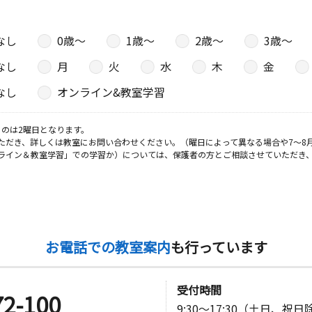
なし
0歳〜
1歳〜
2歳〜
3歳〜
日
なし
月
火
水
木
金
なし
オンライン&教室学習
日
のは2曜日となります。
ただき、詳しくは教室にお問い合わせください。（曜日によって異なる場合や7～8
８１３
ライン＆教室学習」での学習か）については、保護者の方とご相談させていただき
お電話での教室案内
も行っています
受付時間
72-100
9:30～17:30（土日、祝