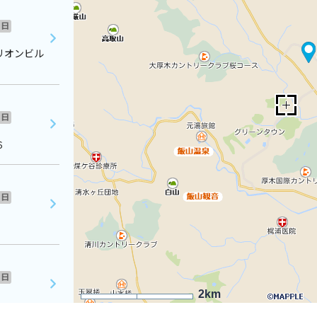
日
リオンビル
日
６
日
日
2km