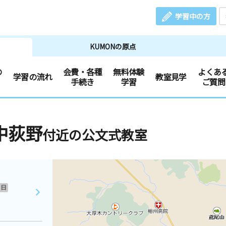
学習中の方
KUMONの原点
の
会費・各種
無料体験
よくあ
学習の流れ
教室見学
手続き
学習
ご質問
中荻野
付近の公文式教室
日