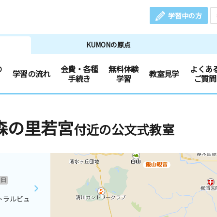
学習中の方
KUMONの原点
の
会費・各種
無料体験
よくあ
学習の流れ
教室見学
手続き
学習
ご質問
森の里若宮
付近の公文式教室
日
トラルビュ