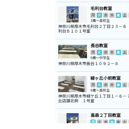
毛利台教室
月
火
水
木
金
土
3歳～高校生
神奈川県厚木市毛利台２丁目２３－６
利台Ｂ１０１号室
長谷教室
月
火
水
木
金
土
0歳～中学生
神奈川県厚木市長谷１０９２－８
緑ヶ丘小前教室
月
火
水
木
金
土
0歳～高校生
神奈川県厚木市緑ケ丘１丁目１－６－
丘店舗北側 １号室
高森２丁目教室
月
火
水
木
金
土
3歳～中学生