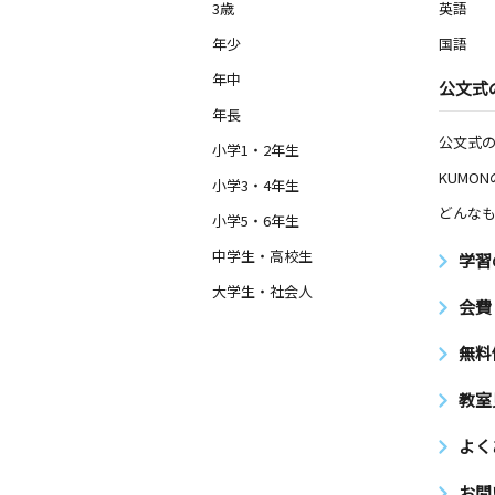
3歳
英語
年少
国語
年中
公文式
年長
公文式
小学1・2年生
KUMO
小学3・4年生
どんなも
小学5・6年生
中学生・高校生
学習
大学生・社会人
会費
無料
教室
よく
お問