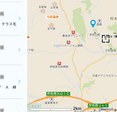
日
 テラス毛
日
日
７ Ａ 緑
2km
日