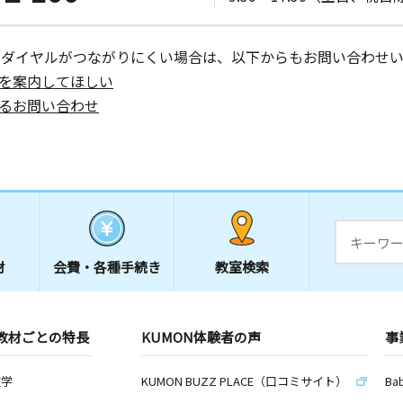
 和田ハイ
ーダイヤルがつながりにくい場合は、以下からもお問い合わせい
を案内してほしい
日
るお問い合わせ
日
２ニュー厚
材
会費・
各種手続き
教室検索
日
教材ごとの特長
KUMON体験者の声
事
キシスイシ
数学
KUMON BUZZ PLACE（口コミサイト）
Ba