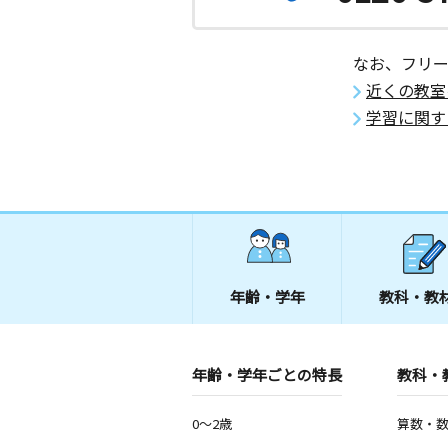
神奈川県厚木市恩名２丁目２２－４７
ツ１０２
なお、フリ
林教室
近くの教室
月
火
水
木
金
土
学習に関す
2歳～高校生
神奈川県厚木市林４丁目４－４３
とむろ教室
月
火
水
木
金
土
0歳～高校生
神奈川県厚木市戸室４丁目１－５７第
木１階１０２号室
年齢・学年
教科・教
石田教室
月
火
水
木
金
土
0歳～高校生
年齢・学年ごとの特長
教科・
神奈川県伊勢原市石田１４６４－１マ
ダ１０９
0～2歳
算数・