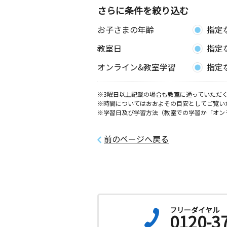
神奈川県伊勢原市高森２丁目８ー６１
さらに条件を絞り込む
お子さまの年齢
指定
東高森教室
月
火
水
木
金
土
教室日
指定
0歳～高校生
神奈川県伊勢原市高森９９３ 原ビル
オンライン&教室学習
指定
愛甲教室
※3曜日以上記載の場合も教室に通っていただく
月
火
水
木
金
土
※時間についてはおおよその目安としてご覧い
0歳～高校生
※学習日及び学習方法（教室での学習か「オン
神奈川県厚木市愛甲４丁目１－２
前のページへ戻る
西戸室教室
月
火
水
木
金
土
4歳～高校生
神奈川県厚木市戸室３丁目１５－１７
恩名教室
フリーダイヤル
0120-3
月
火
水
木
金
土
0歳～高校生