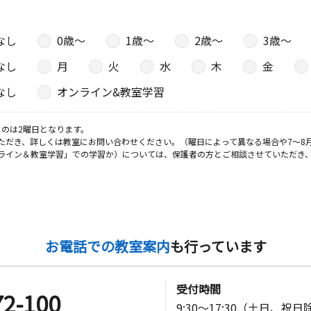
なし
0歳〜
1歳〜
2歳〜
3歳〜
日
なし
月
火
水
木
金
１号室
なし
オンライン&教室学習
のは2曜日となります。
日
ただき、詳しくは教室にお問い合わせください。（曜日によって異なる場合や7～8
ライン＆教室学習」での学習か）については、保護者の方とご相談させていただき
日
お電話での教室案内
も行っています
受付時間
72-100
日
9:30～17:30（土日、祝