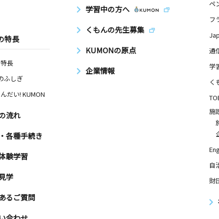
ペ
学習中の方へ
フ
くもんの先生募集
Ja
の特長
KUMONの原点
通
の特長
学
企業情報
Nのふしぎ
く
んだい! KUMON
TO
施
の流れ
・各種手続き
Eng
体験学習
自
見学
財
あるご質問
い合わせ