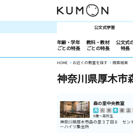
公文式学習
年齢・学年
教科・教材
公文式
ごとの特長
ごとの特長
特長
HOME
お近くの教室を探す
検索結果
神奈川県厚木市
森の里中央教室
月
火
水
木
金
土
0歳～高校生
神奈川県厚木市森の里３丁目８ セン
ーハイツ集会所