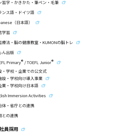
ン習字・かきかた・筆ペン・毛筆
ランス語・ドイツ語
panese（日本語）
信学習
習療法・脳の健康教室・KUMONの脳トレ
もん出版
®
®
EFL Primary
/
TOEFL Junior
設・学校・企業での公文式
施設・学校向け導入事業
企業・学校向け日本語
lish Immersion Activities
治体・省庁との連携
団との連携
社員採用