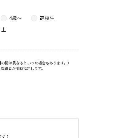
4歳〜
高校生
土
月の間は異なるといった場合もあります。）
、指導者が随時指定します。
日除く）