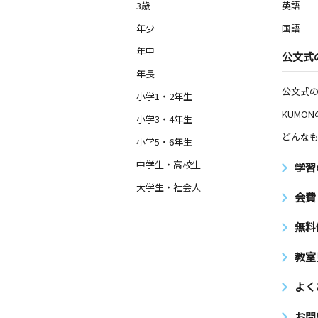
3歳
英語
年少
国語
年中
公文式
年長
公文式
小学1・2年生
KUMO
小学3・4年生
どんなも
小学5・6年生
中学生・高校生
学習
大学生・社会人
会費
無料
教室
よく
お問