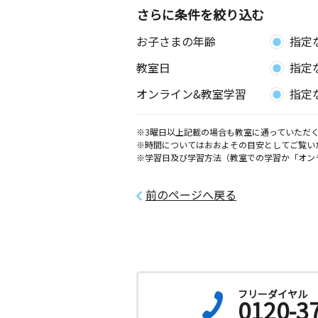
さらに条件を絞り込む
めぐみが丘教室
お子さまの年齢
指定
月
火
水
木
金
土
0歳～高校生
教室日
指定
神奈川県平塚市めぐみが丘２丁目８－
オンライン&教室学習
指定
※3曜日以上記載の場合も教室に通っていただく
※時間についてはおおよその目安としてご覧い
※学習日及び学習方法（教室での学習か「オン
前のページへ戻る
フリーダイヤル
0120-3