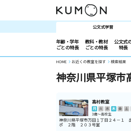
公文式学習
年齢・学年
教科・教材
公文式
ごとの特長
ごとの特長
特長
HOME
お近くの教室を探す
検索結果
神奈川県平塚市
高村教室
月
火
水
木
金
土
3歳～高校生
神奈川県平塚市万田１丁目２４－１ 
ポ ２階 ２０３号室