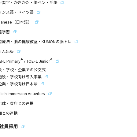
ン習字・かきかた・筆ペン・毛筆
ランス語・ドイツ語
panese（日本語）
信学習
習療法・脳の健康教室・KUMONの脳トレ
もん出版
®
®
EFL Primary
/
TOEFL Junior
設・学校・企業での公文式
施設・学校向け導入事業
企業・学校向け日本語
lish Immersion Activities
治体・省庁との連携
団との連携
社員採用