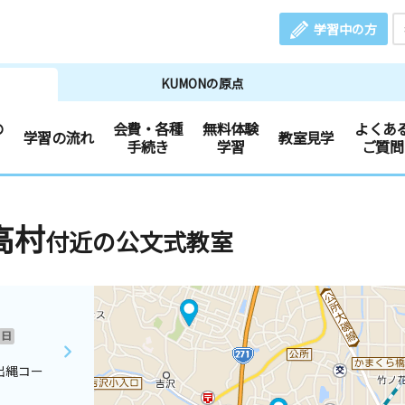
学習中の方
KUMONの原点
の
会費・各種
無料体験
よくあ
学習の流れ
教室見学
手続き
学習
ご質問
高村
付近の公文式教室
日
出縄コー