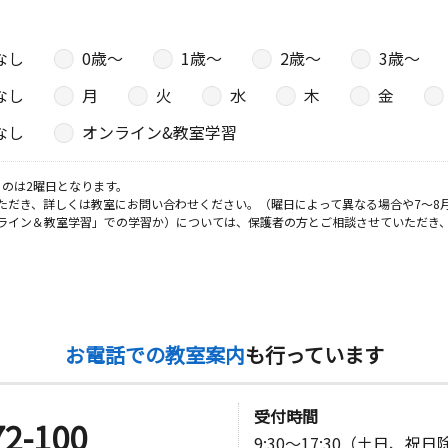
なし
0歳〜
1歳〜
2歳〜
3歳〜
日
なし
月
火
水
木
金
２４
なし
オンライン&教室学習
のは2曜日となります。
ただき、詳しくは教室にお問い合わせください。（曜日によって異なる場合や7～8
ライン＆教室学習」での学習か）については、保護者の方とご相談させていただき
お電話での教室案内
も行っています
受付時間
72-100
9:30～17:30（土日、祝