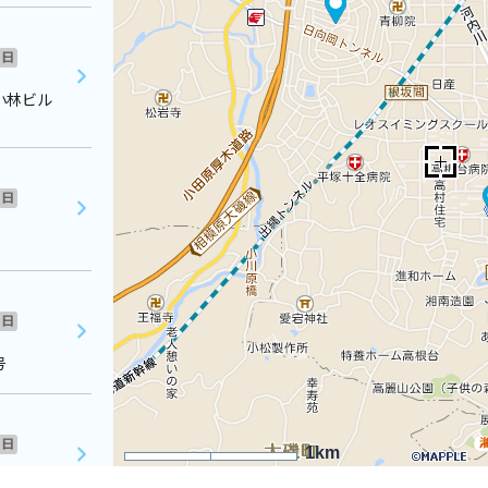
日
小林ビル
日
日
号
日
1km