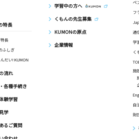
ペ
学習中の方へ
フ
くもんの先生募集
Ja
の特長
KUMONの原点
通
の特長
学
企業情報
Nのふしぎ
く
んだい! KUMON
TO
施
の流れ
・各種手続き
Eng
体験学習
自
見学
財
あるご質問
い合わせ