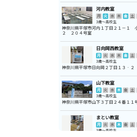
河内教室
月
火
水
木
金
土
3歳～高校生
神奈川県平塚市河内１丁目２１－１ 
２ ２０４号室
日向岡西教室
月
火
水
木
金
土
3歳～高校生
神奈川県平塚市日向岡２丁目１３‐２
山下教室
月
火
水
木
金
土
3歳～高校生
神奈川県平塚市山下３丁目２４番１１
まとい教室
月
火
水
木
金
土
3歳～高校生
神奈川県平塚市纒５０７－２