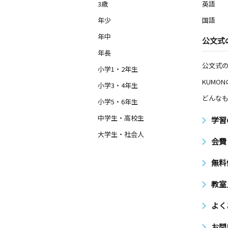
3歳
英語
年少
国語
年中
公文式
年長
公文式
小学1・2年生
KUMO
小学3・4年生
どんなも
小学5・6年生
中学生・高校生
学習
大学生・社会人
会費
無料
教室
よく
お問