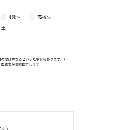
4歳〜
高校生
土
月の間は異なるといった場合もあります。）
、指導者が随時指定します。
日除く）