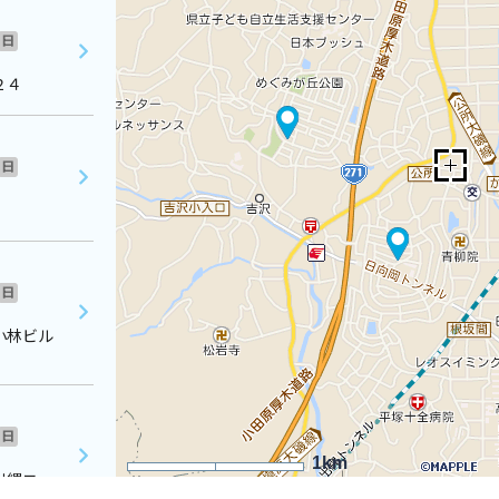
日
２４
日
日
小林ビル
日
1km
出縄コー