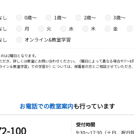
なし
0歳〜
1歳〜
2歳〜
3歳〜
日
なし
月
火
水
木
金
号
なし
オンライン&教室学習
日
のは2曜日となります。
ただき、詳しくは教室にお問い合わせください。（曜日によって異なる場合や7～8
ライン＆教室学習」での学習か）については、保護者の方とご相談させていただき
お電話での教室案内
も行っています
受付時間
72-100
9:30～17:30（土日、祝