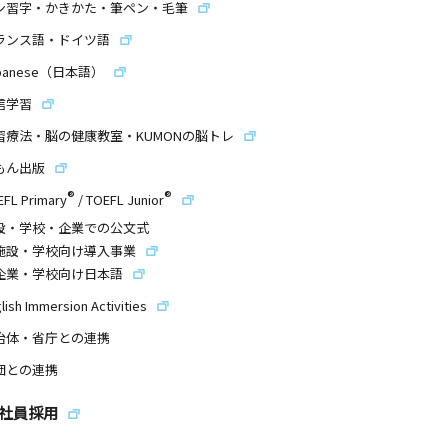
ン習字・かきかた・筆ペン・毛筆
ランス語・ドイツ語
panese（日本語）
信学習
習療法・脳の健康教室・KUMONの脳トレ
もん出版
®
®
EFL Primary
/
TOEFL Junior
設・学校・企業での公文式
施設・学校向け導入事業
企業・学校向け日本語
lish Immersion Activities
治体・省庁との連携
団との連携
社員採用