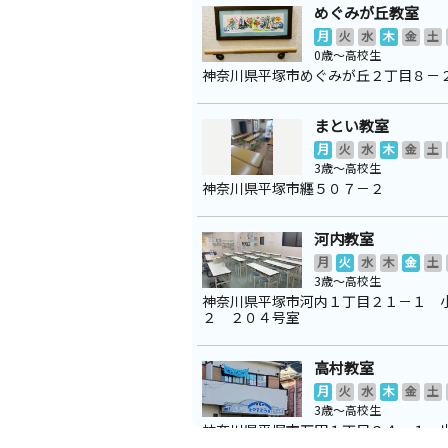
めぐみが丘教室
月
火
水
木
金
土
0歳～高校生
神奈川県平塚市めぐみが丘２丁目８－
まとい教室
月
火
水
木
金
土
3歳～高校生
神奈川県平塚市纒５０７－２
河内教室
月
火
水
木
金
土
3歳～高校生
神奈川県平塚市河内１丁目２１－１ 
２ ２０４号室
高村教室
月
火
水
木
金
土
3歳～高校生
神奈川県平塚市万田１丁目２４－１ 
ポ ２階 ２０３号室