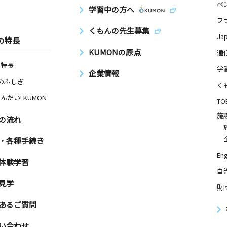
ペ
学習中の方へ
フ
くもんの先生募集
Ja
の特長
KUMONの原点
通
の特長
学
企業情報
Nのふしぎ
く
んだい! KUMON
TO
施
の流れ
・各種手続き
Eng
体験学習
自
見学
財
あるご質問
い合わせ