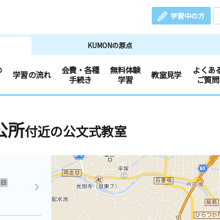
学習中の方
KUMONの原点
の
会費・各種
無料体験
よくあ
学習の流れ
教室見学
手続き
学習
ご質問
公所
付近の公文式教室
日