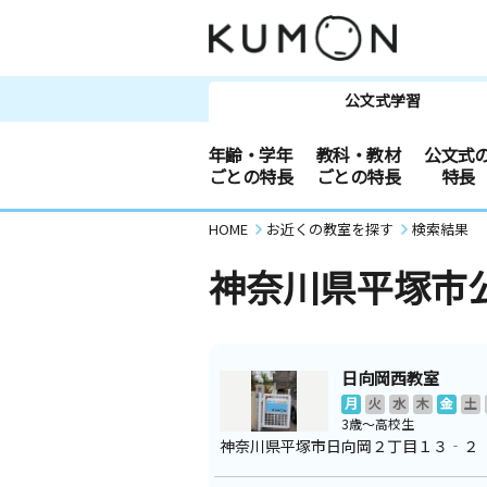
公文式学習
年齢・学年
教科・教材
公文式
ごとの特長
ごとの特長
特長
HOME
お近くの教室を探す
検索結果
神奈川県平塚市
日向岡西教室
月
火
水
木
金
土
3歳～高校生
神奈川県平塚市日向岡２丁目１３‐２