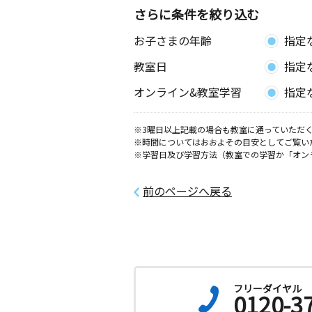
さらに条件を絞り込む
山下教室
お子さまの年齢
指定
月
火
水
木
金
土
3歳～高校生
教室日
指定
神奈川県平塚市山下３丁目２４番１１
オンライン&教室学習
指定
北金目教室
月
火
水
木
金
土
※3曜日以上記載の場合も教室に通っていただく
※時間についてはおおよその目安としてご覧い
0歳～高校生
※学習日及び学習方法（教室での学習か「オン
神奈川県平塚市北金目７９５－１０
前のページへ戻る
フリーダイヤル
0120-3