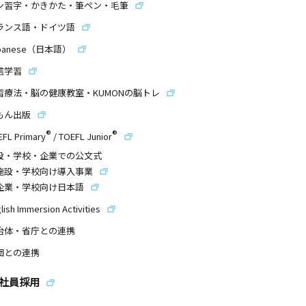
ン習字・かきかた・筆ペン・毛筆
ランス語・ドイツ語
panese（日本語）
信学習
習療法・脳の健康教室・KUMONの脳トレ
もん出版
®
®
EFL Primary
/
TOEFL Junior
設・学校・企業での公文式
施設・学校向け導入事業
企業・学校向け日本語
lish Immersion Activities
治体・省庁との連携
団との連携
社員採用