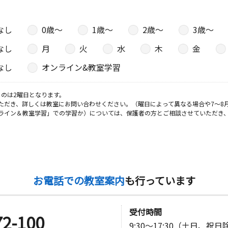
なし
0歳〜
1歳〜
2歳〜
3歳〜
なし
月
火
水
木
金
なし
オンライン&教室学習
のは2曜日となります。
ただき、詳しくは教室にお問い合わせください。（曜日によって異なる場合や7～8
ライン＆教室学習」での学習か）については、保護者の方とご相談させていただき
お電話での教室案内
も行っています
受付時間
72-100
9:30～17:30（土日、祝