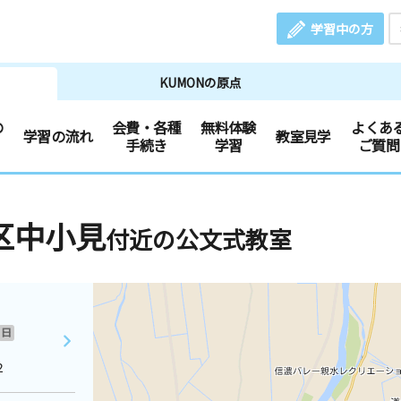
学習中の方
KUMONの原点
の
会費・各種
無料体験
よくあ
学習の流れ
教室見学
手続き
学習
ご質問
区中小見
付近の公文式教室
日
２