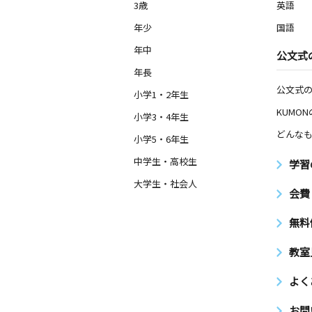
3歳
英語
年少
国語
年中
公文式
年長
公文式
小学1・2年生
KUMO
小学3・4年生
どんなも
小学5・6年生
中学生・高校生
学習
大学生・社会人
会費
無料
教室
よく
お問