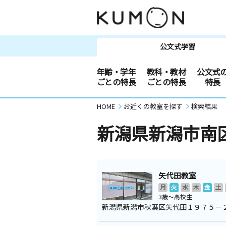
公文式学習
年齢・学年
教科・教材
公文式
ごとの特長
ごとの特長
特長
HOME
お近くの教室を探す
検索結果
新潟県新潟市南
矢代田教室
月
火
水
木
金
土
3歳～高校生
新潟県新潟市秋葉区矢代田１９７５－