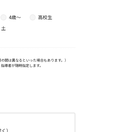
4歳〜
高校生
土
月の間は異なるといった場合もあります。）
、指導者が随時指定します。
日除く）