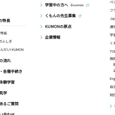
ペ
学習中の方へ
フ
くもんの先生募集
Ja
の特長
KUMONの原点
通
の特長
学
企業情報
Nのふしぎ
く
んだい! KUMON
TO
施
の流れ
・各種手続き
Eng
体験学習
自
見学
財
あるご質問
い合わせ