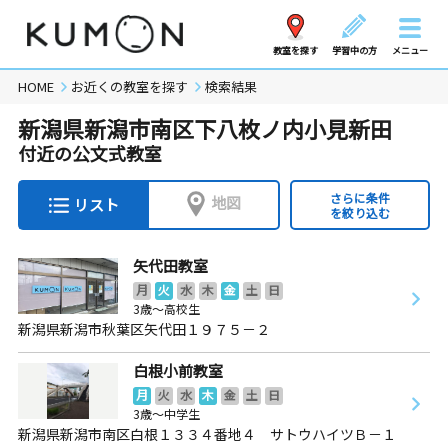
教室を探す
学習中の方
メニュー
HOME
お近くの教室を探す
検索結果
新潟県新潟市南区下八枚ノ内小見新田
付近の公文式教室
さらに条件
地図
リスト
を絞り込む
矢代田教室
月
火
水
木
金
土
日
3歳～高校生
新潟県新潟市秋葉区矢代田１９７５－２
白根小前教室
月
火
水
木
金
土
日
3歳～中学生
新潟県新潟市南区白根１３３４番地４ サトウハイツＢ－１