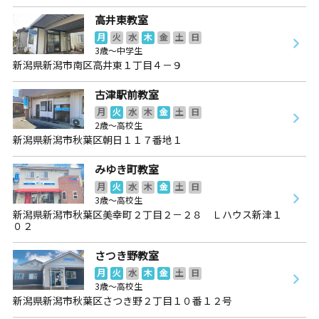
高井東教室
月
火
水
木
金
土
日
3歳～中学生
新潟県新潟市南区高井東１丁目４－９
古津駅前教室
月
火
水
木
金
土
日
2歳～高校生
新潟県新潟市秋葉区朝日１１７番地１
みゆき町教室
月
火
水
木
金
土
日
3歳～高校生
新潟県新潟市秋葉区美幸町２丁目２－２８ Ｌハウス新津１
０２
さつき野教室
月
火
水
木
金
土
日
3歳～高校生
新潟県新潟市秋葉区さつき野２丁目１０番１２号