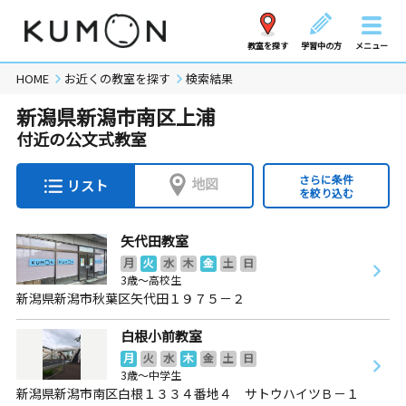
教室を探す
学習中の方
メニュー
HOME
お近くの教室を探す
検索結果
新潟県新潟市南区上浦
付近の公文式教室
さらに条件
地図
リスト
を絞り込む
矢代田教室
月
火
水
木
金
土
日
3歳～高校生
新潟県新潟市秋葉区矢代田１９７５－２
白根小前教室
月
火
水
木
金
土
日
3歳～中学生
新潟県新潟市南区白根１３３４番地４ サトウハイツＢ－１