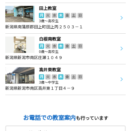
田上教室
月
火
水
木
金
土
日
3歳～高校生
新潟県南蒲原郡田上町田上丙２５０３－１
白根南教室
月
火
水
木
金
土
日
0歳～高校生
新潟県新潟市南区庄瀬１０４９
高井東教室
月
火
水
木
金
土
日
3歳～中学生
新潟県新潟市南区高井東１丁目４－９
お電話での教室案内
も行っています