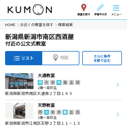
教室を探す
学習中の方
メニュー
HOME
お近くの教室を探す
検索結果
新潟県新潟市南区西酒屋
付近の公文式教室
さらに条件
地図
リスト
を絞り込む
大通教室
月
火
水
木
金
土
日
2歳～高校生
新潟県新潟市南区大通南２丁目１４３
天野教室
月
火
水
木
金
土
日
2歳～高校生
新潟県新潟市江南区天野２丁目１１－１３