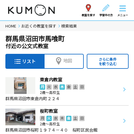
教室を探す
学習中の方
メニュー
HOME
お近くの教室を探す
検索結果
群馬県沼田市馬喰町
付近の公文式教室
さらに条件
地図
リスト
を絞り込む
東倉内教室
月
火
水
木
金
土
日
2歳～高校生
群馬県沼田市東倉内町２２４
桜町教室
月
火
水
木
金
土
日
2歳～高校生
群馬県沼田市桜町１９７４－４０ 桜町区民会館