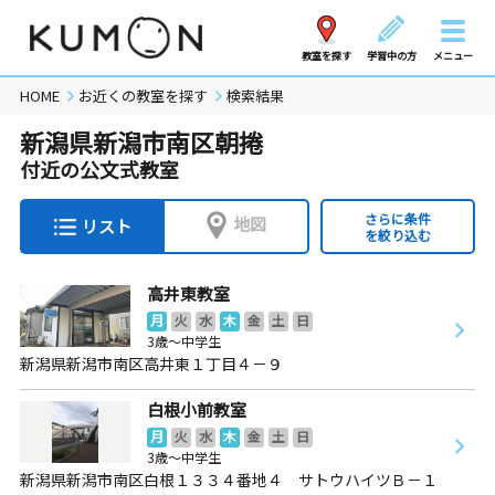
教室を探す
学習中の方
メニュー
HOME
お近くの教室を探す
検索結果
新潟県新潟市南区朝捲
付近の公文式教室
さらに条件
地図
リスト
を絞り込む
高井東教室
月
火
水
木
金
土
日
3歳～中学生
新潟県新潟市南区高井東１丁目４－９
白根小前教室
月
火
水
木
金
土
日
3歳～中学生
新潟県新潟市南区白根１３３４番地４ サトウハイツＢ－１