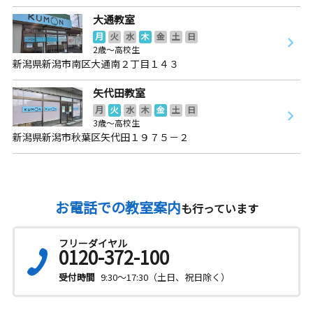
大通教室
月
火
水
木
金
土
日
2歳～高校生
新潟県新潟市南区大通南２丁目１４３
矢代田教室
月
火
水
木
金
土
日
3歳～高校生
新潟県新潟市秋葉区矢代田１９７５－２
お電話での教室案内
も行っています
フリーダイヤル
0120-372-100
受付時間
9:30～17:30（土日、祝日除く）