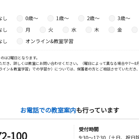
なし
0歳〜
1歳〜
2歳〜
3歳〜
なし
月
火
水
木
金
なし
オンライン&教室学習
のは2曜日となります。
ただき、詳しくは教室にお問い合わせください。（曜日によって異なる場合や7～8
ライン＆教室学習」での学習か）については、保護者の方とご相談させていただき
お電話での教室案内
も行っています
受付時間
72-100
9:30～17:30（土日、祝