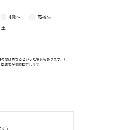
4歳〜
高校生
土
月の間は異なるといった場合もあります。）
、指導者が随時指定します。
日除く）