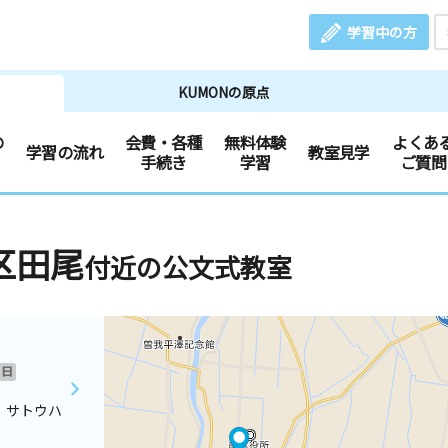
学習中の方
KUMONの原点
の
会費・各種
無料体験
よくあ
学習の流れ
教室見学
手続き
学習
ご質問
区田尾
付近の公文式教室
日
 サトウハ