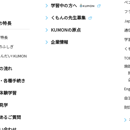
ペ
学習中の方へ
フ
くもんの先生募集
Ja
の特長
KUMONの原点
通
の特長
学
企業情報
Nのふしぎ
く
んだい! KUMON
TO
施
の流れ
・各種手続き
Eng
体験学習
自
見学
財
あるご質問
い合わせ