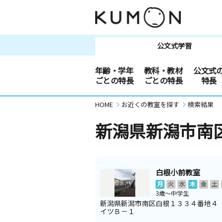
公文式学習
年齢・学年
教科・教材
公文式
ごとの特長
ごとの特長
特長
HOME
お近くの教室を探す
検索結果
新潟県新潟市南
白根小前教室
月
火
水
木
金
土
3歳～中学生
新潟県新潟市南区白根１３３４番地４
イツＢ－１