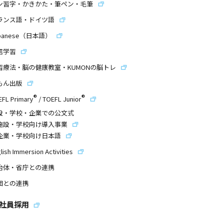
ン習字・かきかた・筆ペン・毛筆
ランス語・ドイツ語
panese（日本語）
信学習
習療法・脳の健康教室・KUMONの脳トレ
もん出版
®
®
EFL Primary
/
TOEFL Junior
設・学校・企業での公文式
施設・学校向け導入事業
企業・学校向け日本語
lish Immersion Activities
治体・省庁との連携
団との連携
社員採用