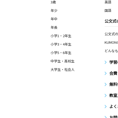
3歳
英語
年少
国語
年中
公文式
年長
公文式
小学1・2年生
KUMO
小学3・4年生
どんなも
小学5・6年生
中学生・高校生
学習
大学生・社会人
会費
無料
教室
よく
お問