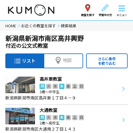
教室を探す
学習中の方
メニュー
HOME
お近くの教室を探す
検索結果
新潟県新潟市南区高井興野
付近の公文式教室
さらに条件
地図
リスト
を絞り込む
高井東教室
月
火
水
木
金
土
日
3歳～中学生
新潟県新潟市南区高井東１丁目４－９
大通教室
月
火
水
木
金
土
日
2歳～高校生
新潟県新潟市南区大通南２丁目１４３