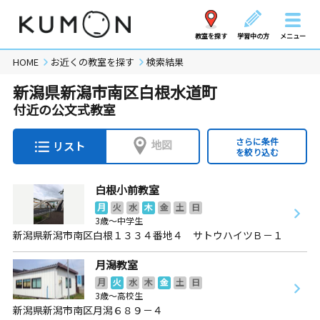
教室を探す
学習中の方
メニュー
HOME
お近くの教室を探す
検索結果
新潟県新潟市南区白根水道町
付近の公文式教室
さらに条件
地図
リスト
を絞り込む
白根小前教室
月
火
水
木
金
土
日
3歳～中学生
新潟県新潟市南区白根１３３４番地４ サトウハイツＢ－１
月潟教室
月
火
水
木
金
土
日
3歳～高校生
新潟県新潟市南区月潟６８９－４