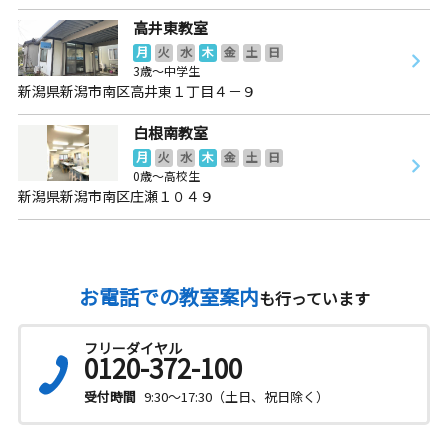
高井東教室
月
火
水
木
金
土
日
3歳～中学生
新潟県新潟市南区高井東１丁目４－９
白根南教室
月
火
水
木
金
土
日
0歳～高校生
新潟県新潟市南区庄瀬１０４９
お電話での教室案内
も行っています
フリーダイヤル
0120-372-100
受付時間
9:30～17:30（土日、祝日除く）