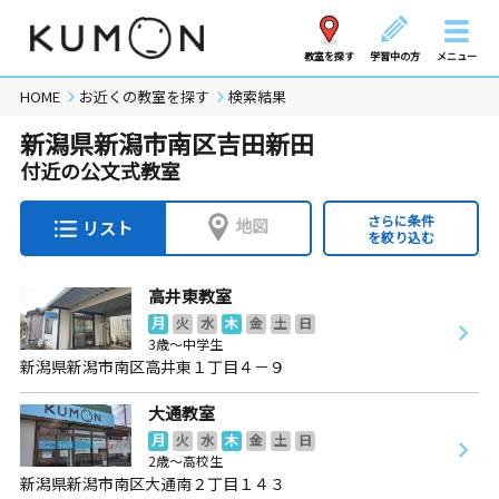
教室を探す
学習中の方
メニュー
HOME
お近くの教室を探す
検索結果
新潟県新潟市南区吉田新田
付近の公文式教室
さらに条件
地図
リスト
を絞り込む
高井東教室
月
火
水
木
金
土
日
3歳～中学生
新潟県新潟市南区高井東１丁目４－９
大通教室
月
火
水
木
金
土
日
2歳～高校生
新潟県新潟市南区大通南２丁目１４３