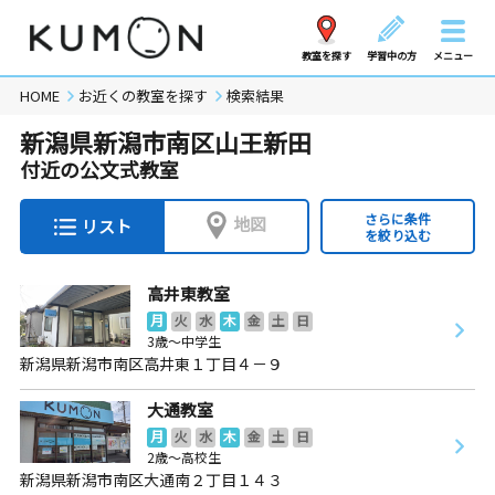
教室を探す
学習中の方
メニュー
HOME
お近くの教室を探す
検索結果
新潟県新潟市南区山王新田
付近の公文式教室
さらに条件
地図
リスト
を絞り込む
高井東教室
月
火
水
木
金
土
日
3歳～中学生
新潟県新潟市南区高井東１丁目４－９
大通教室
月
火
水
木
金
土
日
2歳～高校生
新潟県新潟市南区大通南２丁目１４３