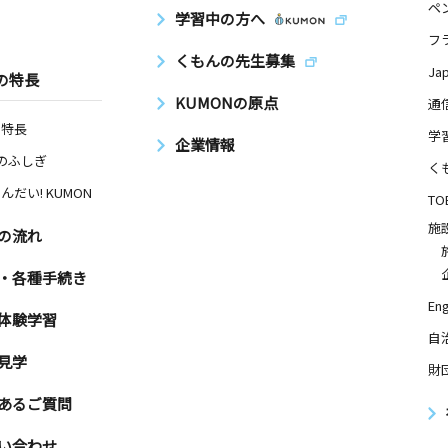
ペ
学習中の方へ
フ
くもんの先生募集
Ja
の特長
KUMONの原点
通
の特長
学
企業情報
Nのふしぎ
く
んだい! KUMON
TO
施
の流れ
・各種手続き
Eng
体験学習
自
見学
財
あるご質問
い合わせ