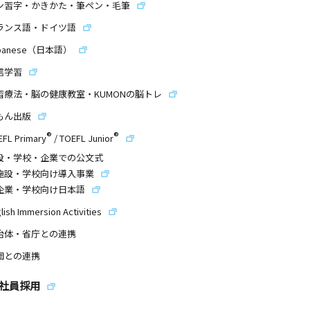
ン習字・かきかた・筆ペン・毛筆
ランス語・ドイツ語
panese（日本語）
信学習
習療法・脳の健康教室・KUMONの脳トレ
もん出版
®
®
EFL Primary
/
TOEFL Junior
設・学校・企業での公文式
施設・学校向け導入事業
企業・学校向け日本語
lish Immersion Activities
治体・省庁との連携
団との連携
社員採用