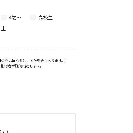
4歳〜
高校生
土
月の間は異なるといった場合もあります。）
、指導者が随時指定します。
日除く）