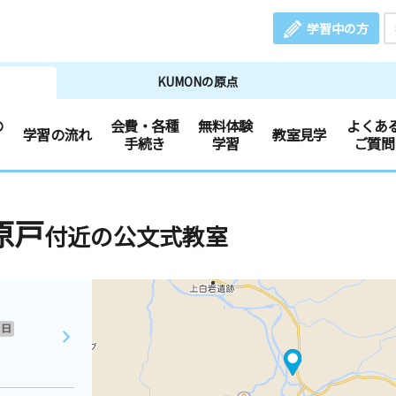
学習中の方
KUMONの原点
の
会費・各種
無料体験
よくあ
学習の流れ
教室見学
手続き
学習
ご質問
原戸
付近の公文式教室
日