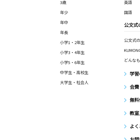
3歳
英語
年少
国語
年中
公文式
年長
公文式
小学1・2年生
KUMO
小学3・4年生
どんなも
小学5・6年生
中学生・高校生
学習
大学生・社会人
会費
無料
教室
よく
お問