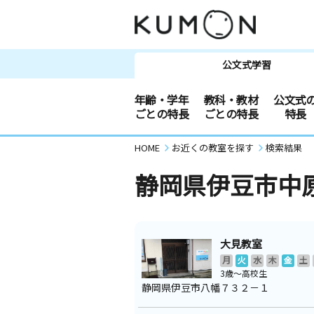
公文式学習
年齢・学年
教科・教材
公文式
ごとの特長
ごとの特長
特長
HOME
お近くの教室を探す
検索結果
静岡県伊豆市中
大見教室
月
火
水
木
金
土
3歳～高校生
静岡県伊豆市八幡７３２－１