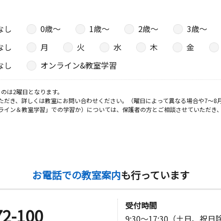
なし
0歳〜
1歳〜
2歳〜
3歳〜
なし
月
火
水
木
金
なし
オンライン&教室学習
のは2曜日となります。
ただき、詳しくは教室にお問い合わせください。（曜日によって異なる場合や7～8
ライン＆教室学習」での学習か）については、保護者の方とご相談させていただき
お電話での教室案内
も行っています
受付時間
72-100
9:30～17:30（土日、祝