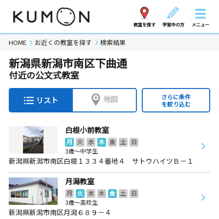
教室を探す
学習中の方
メニュー
HOME
お近くの教室を探す
検索結果
新潟県新潟市南区下曲通
付近の公文式教室
さらに条件
地図
リスト
を絞り込む
白根小前教室
月
火
水
木
金
土
日
3歳～中学生
新潟県新潟市南区白根１３３４番地４ サトウハイツＢ－１
月潟教室
月
火
水
木
金
土
日
3歳～高校生
新潟県新潟市南区月潟６８９－４