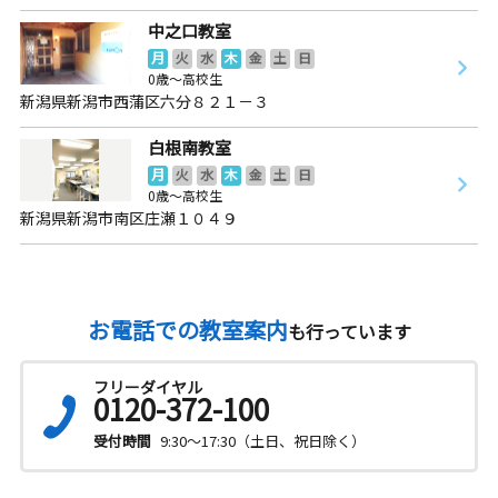
中之口教室
月
火
水
木
金
土
日
0歳～高校生
新潟県新潟市西蒲区六分８２１－３
白根南教室
月
火
水
木
金
土
日
0歳～高校生
新潟県新潟市南区庄瀬１０４９
お電話での教室案内
も行っています
フリーダイヤル
0120-372-100
受付時間
9:30～17:30（土日、祝日除く）