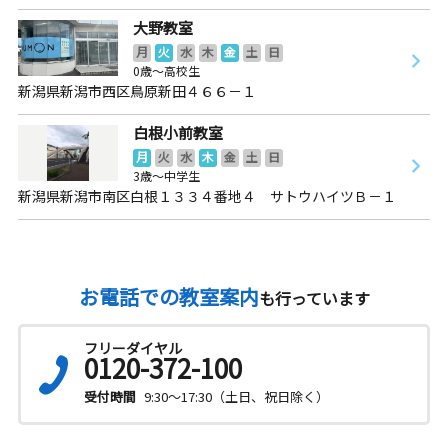
大野教室
月
火
水
木
金
土
日
0歳～高校生
新潟県新潟市西区鳥原新田４６６－１
白根小前教室
月
火
水
木
金
土
日
3歳～中学生
新潟県新潟市南区白根１３３４番地４ サトウハイツＢ－１
お電話での教室案内
も行っています
フリーダイヤル
0120-372-100
受付時間
9:30～17:30（土日、祝日除く）