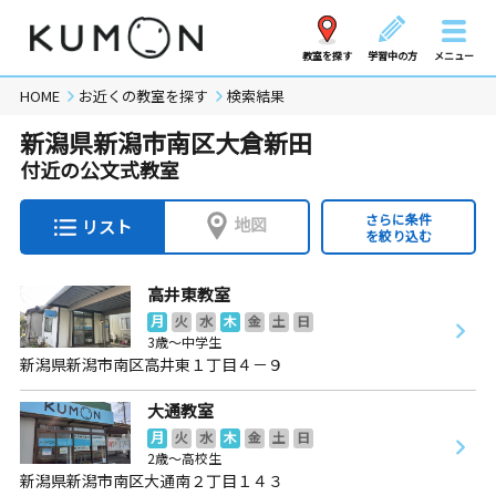
教室を探す
学習中の方
メニュー
HOME
お近くの教室を探す
検索結果
新潟県新潟市南区大倉新田
付近の公文式教室
さらに条件
地図
リスト
を絞り込む
高井東教室
月
火
水
木
金
土
日
3歳～中学生
新潟県新潟市南区高井東１丁目４－９
大通教室
月
火
水
木
金
土
日
2歳～高校生
新潟県新潟市南区大通南２丁目１４３