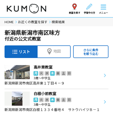
教室を探す
学習中の方
メニュー
HOME
お近くの教室を探す
検索結果
新潟県新潟市南区味方
付近の公文式教室
さらに条件
地図
リスト
を絞り込む
高井東教室
月
火
水
木
金
土
日
3歳～中学生
新潟県新潟市南区高井東１丁目４－９
白根小前教室
月
火
水
木
金
土
日
3歳～中学生
新潟県新潟市南区白根１３３４番地４ サトウハイツＢ－１