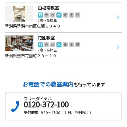
白根南教室
月
火
水
木
金
土
日
0歳～高校生
新潟県新潟市南区庄瀬１０４９
花園教室
月
火
水
木
金
土
日
2歳～高校生
新潟県燕市花園町２８－１０
お電話での教室案内
も行っています
フリーダイヤル
0120-372-100
受付時間
9:30～17:30（土日、祝日除く）