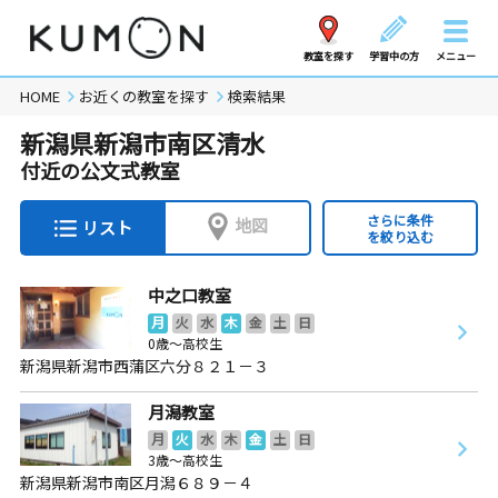
教室を探す
学習中の方
メニュー
HOME
お近くの教室を探す
検索結果
新潟県新潟市南区清水
付近の公文式教室
さらに条件
地図
リスト
を絞り込む
中之口教室
月
火
水
木
金
土
日
0歳～高校生
新潟県新潟市西蒲区六分８２１－３
月潟教室
月
火
水
木
金
土
日
3歳～高校生
新潟県新潟市南区月潟６８９－４