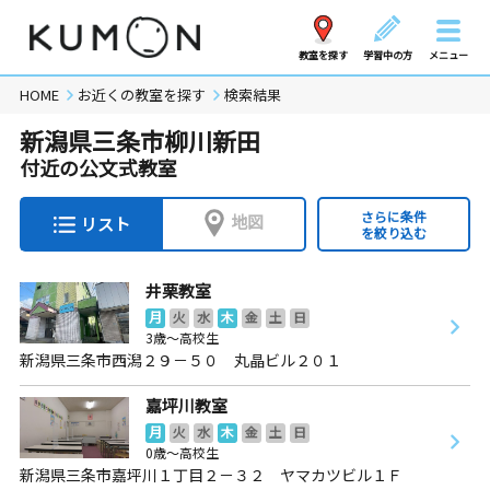
教室を探す
学習中の方
メニュー
HOME
お近くの教室を探す
検索結果
新潟県三条市柳川新田
付近の公文式教室
さらに条件
地図
リスト
を絞り込む
井栗教室
月
火
水
木
金
土
日
3歳～高校生
新潟県三条市西潟２９－５０ 丸晶ビル２０１
嘉坪川教室
月
火
水
木
金
土
日
0歳～高校生
新潟県三条市嘉坪川１丁目２－３２ ヤマカツビル１Ｆ