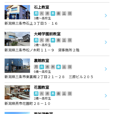
石上教室
月
火
水
木
金
土
日
3歳～高校生
新潟県三条市石上３丁目５‐１６
大崎学園前教室
月
火
水
木
金
土
日
2歳～高校生
新潟県三条市松ノ木町１１－９ 貸事務所２階
裏館教室
月
火
水
木
金
土
日
0歳～高校生
新潟県三条市東裏館２丁目２１－２８ 三原ビル２０５
花園教室
月
火
水
木
金
土
日
2歳～高校生
新潟県燕市花園町２８－１０
西加茂教室