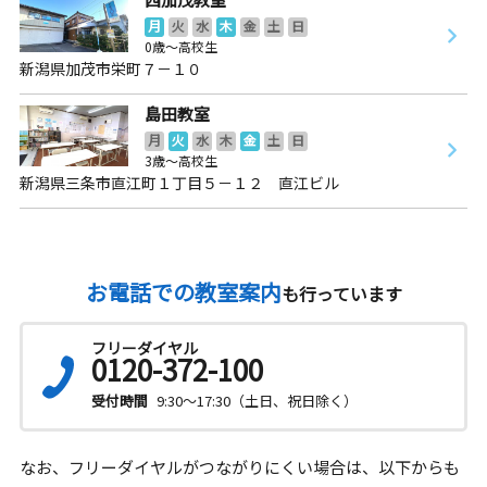
月
火
水
木
金
土
日
0歳～高校生
新潟県加茂市栄町７－１０
島田教室
月
火
水
木
金
土
日
3歳～高校生
新潟県三条市直江町１丁目５－１２ 直江ビル
お電話での教室案内
も行っています
フリーダイヤル
0120-372-100
受付時間
9:30～17:30（土日、祝日除く）
なお、フリーダイヤルがつながりにくい場合は、以下からも